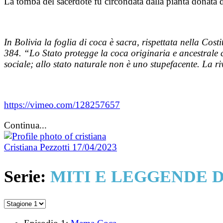
La tomba del sacerdote fu circondata dalla pianta donata da
In Bolivia la foglia di coca è sacra, rispettata nella Cos
384. “Lo Stato protegge la coca originaria e ancestrale c
sociale; allo stato naturale non è uno stupefacente. La r
https://vimeo.com/128257657
Continua...
Cristiana Pezzotti
17/04/2023
Serie:
MITI E LEGGENDE 