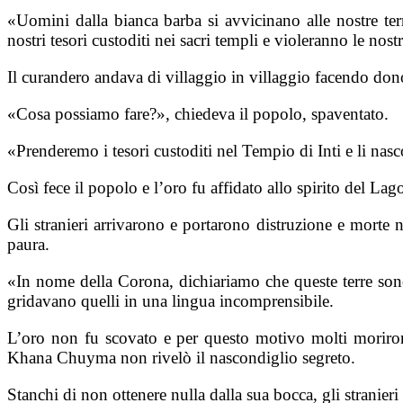
«Uomini dalla bianca barba si avvicinano alle nostre t
nostri tesori custoditi nei sacri templi e violeranno le nos
Il curandero andava di villaggio in villaggio facendo dono
«Cosa possiamo fare?», chiedeva il popolo, spaventato.
«Prenderemo i tesori custoditi nel Tempio di Inti e li nas
Così fece il popolo e l’oro fu affidato allo spirito del Lag
Gli stranieri arrivarono e portarono distruzione e morte n
paura.
«In nome della Corona, dichiariamo che queste terre sono
gridavano quelli in una lingua incomprensibile.
L’oro non fu scovato e per questo motivo molti morirono.
Khana Chuyma non rivelò il nascondiglio segreto.
Stanchi di non ottenere nulla dalla sua bocca, gli stranier