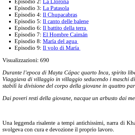
Episodio 2:
La Llorona
Episodio 3:
La Patasola
Episodio 4:
Il Chupacabras
Episodio 5:
Il canto delle balene
Episodio 6:
Il battito della terra
Episodio 7:
El Hombre Caimán
Episodio 8:
María del agua
Episodio 9:
Il volo di María
Visualizzazioni:
690
Durante l’epoca di Mayta Cápac quarto Inca, spirito libe
Viaggiava di villaggio in villaggio seducendo i maschi di 
stabilì la divisione del corpo della giovane in quattro pa
Dai poveri resti della giovane, nacque un arbusto dai med
Una leggenda risalente a tempi antichissimi, narra di K
svolgeva con cura e devozione il proprio lavoro.