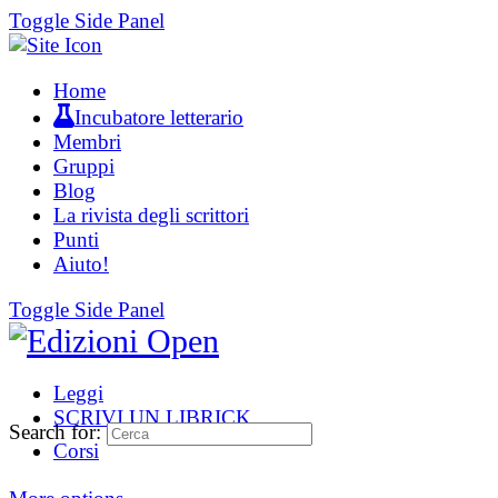
Toggle Side Panel
Home
Incubatore letterario
Membri
Gruppi
Blog
La rivista degli scrittori
Punti
Aiuto!
Toggle Side Panel
Leggi
SCRIVI UN LIBRICK
Search for:
Corsi