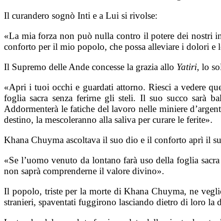
Il curandero sognò Inti e a Lui si rivolse:
«La mia forza non può nulla contro il potere dei nostri 
conforto per il mio popolo, che possa alleviare i dolori e le
Il Supremo delle Ande concesse la grazia allo
Yatiri
, lo s
«Apri i tuoi occhi e guardati attorno. Riesci a vedere qu
foglia sacra senza ferirne gli steli. Il suo succo sarà b
Addormenterà le fatiche del lavoro nelle miniere d’argent
destino, la mescoleranno alla saliva per curare le ferite».
Khana Chuyma ascoltava il suo dio e il conforto aprì il s
«Se l’uomo venuto da lontano farà uso della foglia sacra a
non saprà comprenderne il valore divino».
Il popolo, triste per la morte di Khana Chuyma, ne vegliò 
stranieri, spaventati fuggirono lasciando dietro di loro la 