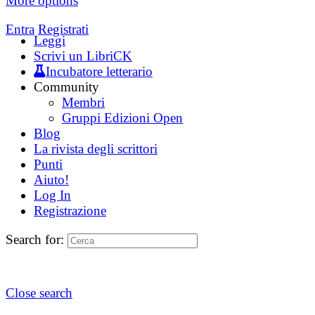
More options
Entra
Registrati
Leggi
Scrivi un LibriCK
Incubatore letterario
Community
Membri
Gruppi Edizioni Open
Blog
La rivista degli scrittori
Punti
Aiuto!
Log In
Registrazione
Search for:
Close search