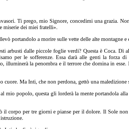
invasori. Ti prego, mio Signore, concedimi una grazia. No
 miserie dei miei fratelli».
ollevò portandolo a morire sulle vette delle alte montagne e 
esti arbusti dalle piccole foglie verdi? Questa è Coca. Dì a
alsamo per le sofferenze. Essa darà alle genti la forza di
o, illuminerà la penombra e il terrore che domina in esse. 
uo cuore. Ma Inti, che non perdona, gettò una maledizione s
l mio popolo, questa gli lorderà la mente portandola alla p
il corpo per tre giorni e pianse per il dolore. Il Sole non 
distruzione.