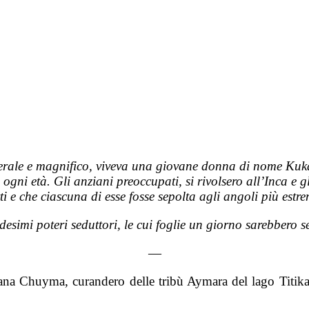
rale e magnifico, viveva una giovane donna di nome Kuka. E
ogni età. Gli anziani preoccupati, si rivolsero all’Inca e g
rti e che ciascuna di esse fosse sepolta agli angoli più est
esimi poteri seduttori, le cui foglie un giorno sarebbero s
—
hana Chuyma, curandero delle tribù Aymara del lago Titikak