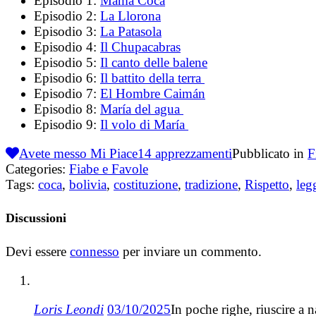
Episodio 1:
Mama Coca
Episodio 2:
La Llorona
Episodio 3:
La Patasola
Episodio 4:
Il Chupacabras
Episodio 5:
Il canto delle balene
Episodio 6:
Il battito della terra
Episodio 7:
El Hombre Caimán
Episodio 8:
María del agua
Episodio 9:
Il volo di María
Avete messo Mi Piace
14
apprezzamenti
Pubblicato in
F
Categories:
Fiabe e Favole
Tags:
coca
,
bolivia
,
costituzione
,
tradizione
,
Rispetto
,
leg
Discussioni
Devi essere
connesso
per inviare un commento.
Loris Leondi
03/10/2025
In poche righe, riuscire a 