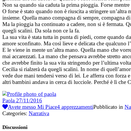
Non sa quando sia caduta la prima pioggia. Forse mentre s
O forse è stato quando non è riuscita a stringere un’altra 
insieme. Quella mano compagna di sempre, compagna di tut
Ma la pioggia ha continuato a cadere, non si è fermata. Qua
quegli scalini. Da sola non ce la fa.
La sua vita è stata tutta in punta di piedi, come quando da
amore sconfinato. Ma così lieve e delicata che qualcuno l’
E le viene in mente un’altra mano. Quella mano che vorreb
mai accarezzati. La mano che pensava avrebbe stretto an
che avrebbe finito la sua vita stringendo per l’ultima vo
Cecilia si rialzerà da quegli scalini. In nome di quell’amor
vede due mani tendersi verso di lei. Le afferra con forza e 
altri bambini andava in cerca di lucciole. Perché è lì che 
Paola
27/11/2016
Avete messo Mi Piace
4
apprezzamenti
Pubblicato in
Na
Categories:
Narrativa
Discussioni