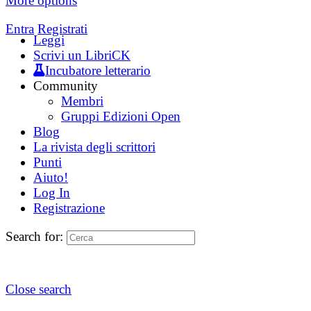
More options
Entra
Registrati
Leggi
Scrivi un LibriCK
Incubatore letterario
Community
Membri
Gruppi Edizioni Open
Blog
La rivista degli scrittori
Punti
Aiuto!
Log In
Registrazione
Search for:
Close search