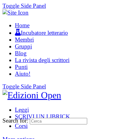
Toggle Side Panel
Home
Incubatore letterario
Membri
Gruppi
Blog
La rivista degli scrittori
Punti
Aiuto!
Toggle Side Panel
Leggi
SCRIVI UN LIBRICK
Search for:
Corsi