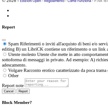
© 2026 -
Edizioni Open
-
Regolamento
-
Come Funziona
- P.IVA 1
Report
Spam
Riferimenti o inviti all'acquisto di beni e/o ser
editing B) un LibriCK contiene un riferimento o un link a
Utente molesto
Utente che mette in atto comportament
sottoforma di messaggi in privato. Ad esempio: A) richieste
adescamento.
Volgare
Racconto erotico caratterizzato da poca trama 
Other
Report note
Report
Block Member?