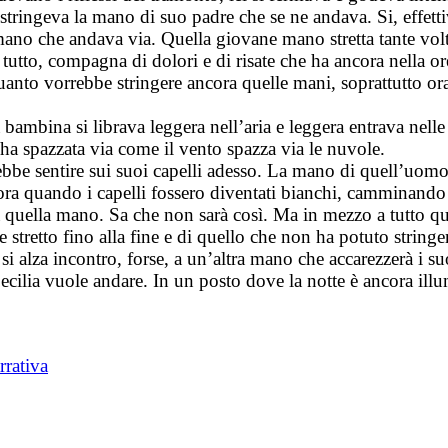
tringeva la mano di suo padre che se ne andava. Si, effett
mano che andava via. Quella giovane mano stretta tante volte
to, compagna di dolori e di risate che ha ancora nella or
nto vorrebbe stringere ancora quelle mani, soprattutto ora. 
 bambina si librava leggera nell’aria e leggera entrava nell
ha spazzata via come il vento spazza via le nuvole.
be sentire sui suoi capelli adesso. La mano di quell’uomo 
cora quando i capelli fossero diventati bianchi, camminan
lta quella mano. Sa che non sarà così. Ma in mezzo a tutto 
e stretto fino alla fine e di quello che non ha potuto stringe
si alza incontro, forse, a un’altra mano che accarezzerà i su
Cecilia vuole andare. In un posto dove la notte è ancora illu
rrativa