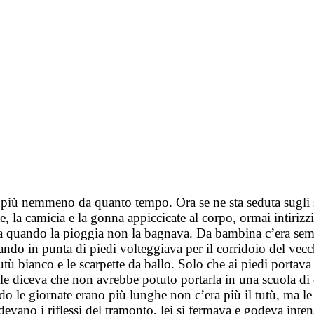
 più nemmeno da quanto tempo. Ora se ne sta seduta sugli s
, la camicia e la gonna appiccicate al corpo, ormai intirizz
 quando la pioggia non la bagnava. Da bambina c’era sempre
ndo in punta di piedi volteggiava per il corridoio del vecc
tù bianco e le scarpette da ballo. Solo che ai piedi portav
e diceva che non avrebbe potuto portarla in una scuola di d
do le giornate erano più lunghe non c’era più il tutù, ma le
ndevano i riflessi del tramonto, lei si fermava e godeva int