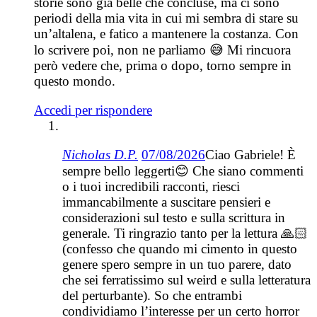
storie sono già belle che concluse, ma ci sono
periodi della mia vita in cui mi sembra di stare su
un’altalena, e fatico a mantenere la costanza. Con
lo scrivere poi, non ne parliamo 😅 Mi rincuora
però vedere che, prima o dopo, torno sempre in
questo mondo.
Accedi per rispondere
Nicholas D.P.
07/08/2026
Ciao Gabriele! È
sempre bello leggerti😊 Che siano commenti
o i tuoi incredibili racconti, riesci
immancabilmente a suscitare pensieri e
considerazioni sul testo e sulla scrittura in
generale. Ti ringrazio tanto per la lettura 🙏🏻
(confesso che quando mi cimento in questo
genere spero sempre in un tuo parere, dato
che sei ferratissimo sul weird e sulla letteratura
del perturbante). So che entrambi
condividiamo l’interesse per un certo horror