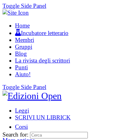
Toggle Side Panel
Home
Incubatore letterario
Membri
Gruppi
Blog
La rivista degli scrittori
Punti
Aiuto!
Toggle Side Panel
Leggi
SCRIVI UN LIBRICK
Corsi
Search for: