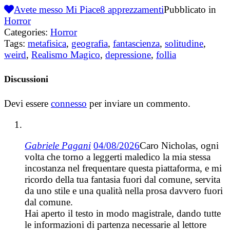
Avete messo Mi Piace
8
apprezzamenti
Pubblicato in
Horror
Categories:
Horror
Tags:
metafisica
,
geografia
,
fantascienza
,
solitudine
,
weird
,
Realismo Magico
,
depressione
,
follia
Discussioni
Devi essere
connesso
per inviare un commento.
Gabriele Pagani
04/08/2026
Caro Nicholas, ogni
volta che torno a leggerti maledico la mia stessa
incostanza nel frequentare questa piattaforma, e mi
ricordo della tua fantasia fuori dal comune, servita
da uno stile e una qualità nella prosa davvero fuori
dal comune.
Hai aperto il testo in modo magistrale, dando tutte
le informazioni di partenza necessarie al lettore