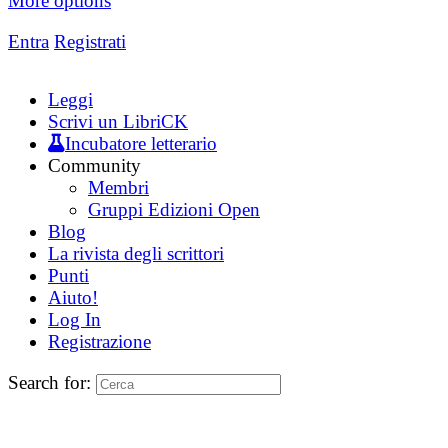
More options
Entra
Registrati
Leggi
Scrivi un LibriCK
Incubatore letterario
Community
Membri
Gruppi Edizioni Open
Blog
La rivista degli scrittori
Punti
Aiuto!
Log In
Registrazione
Search for: