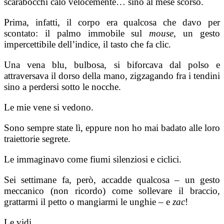
scarabocchi calò velocemente… sino al mese scorso.
Prima, infatti, il corpo era qualcosa che davo per
scontato: il palmo immobile sul
mouse
, un ge­sto
impercettibile dell’indice, il tasto che fa clic.
Una vena blu, bulbosa, si biforcava dal polso e
attraversava il dorso della mano, zigzagando fra i tendini
sino a perdersi sotto le nocche.
Le mie vene si vedono.
Sono sempre state lì, eppure non ho mai ba­dato alle loro
traiettorie segrete.
Le immaginavo come fiumi silenziosi e cicli­ci.
Sei settimane fa, però, accadde qualcosa – un gesto
meccanico (non ricordo) come sollevare il braccio,
grattarmi il petto o mangiarmi le unghie – e
zac
!
Le vidi.