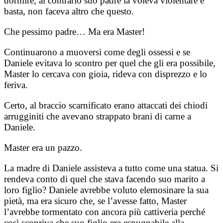
dormire, al contrario suo padre la voleva violentare e
basta, non faceva altro che questo.
Che pessimo padre… Ma era Master!
Continuarono a muoversi come degli ossessi e se
Daniele evitava lo scontro per quel che gli era possibile,
Master lo cercava con gioia, rideva con disprezzo e lo
feriva.
Certo, al braccio scarnificato erano attaccati dei chiodi
arrugginiti che avevano strappato brani di carne a
Daniele.
Master era un pazzo.
La madre di Daniele assisteva a tutto come una statua. Si
rendeva conto di quel che stava facendo suo marito a
loro figlio? Daniele avrebbe voluto elemosinare la sua
pietà, ma era sicuro che, se l’avesse fatto, Master
l’avrebbe tormentato con ancora più cattiveria perché
così scopriva che suo figlio era espugnabile alla