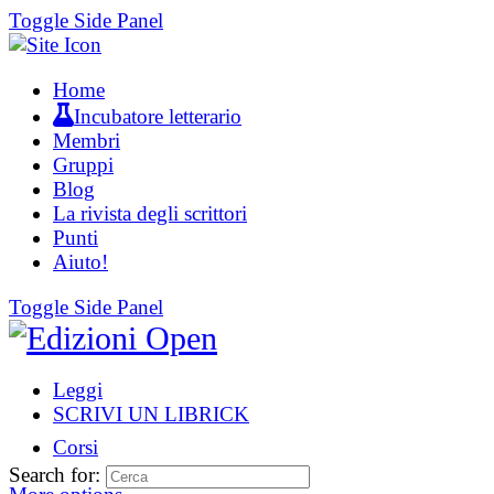
Toggle Side Panel
Home
Incubatore letterario
Membri
Gruppi
Blog
La rivista degli scrittori
Punti
Aiuto!
Toggle Side Panel
Leggi
SCRIVI UN LIBRICK
Corsi
Search for: