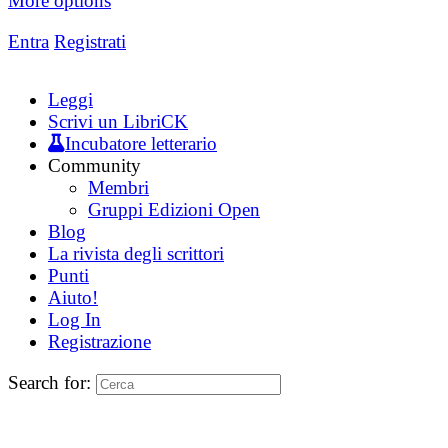
More options
Entra
Registrati
Leggi
Scrivi un LibriCK
Incubatore letterario
Community
Membri
Gruppi Edizioni Open
Blog
La rivista degli scrittori
Punti
Aiuto!
Log In
Registrazione
Search for: