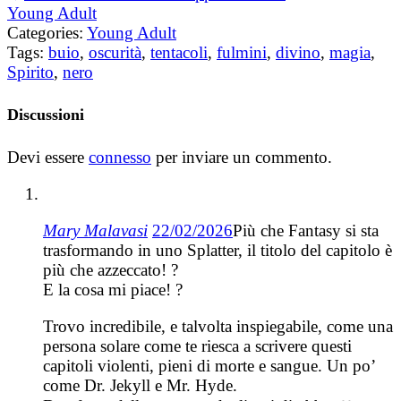
Young Adult
Categories:
Young Adult
Tags:
buio
,
oscurità
,
tentacoli
,
fulmini
,
divino
,
magia
,
Spirito
,
nero
Discussioni
Devi essere
connesso
per inviare un commento.
Mary Malavasi
22/02/2026
Più che Fantasy si sta
trasformando in uno Splatter, il titolo del capitolo è
più che azzeccato! ?
E la cosa mi piace! ?
Trovo incredibile, e talvolta inspiegabile, come una
persona solare come te riesca a scrivere questi
capitoli violenti, pieni di morte e sangue. Un po’
come Dr. Jekyll e Mr. Hyde.