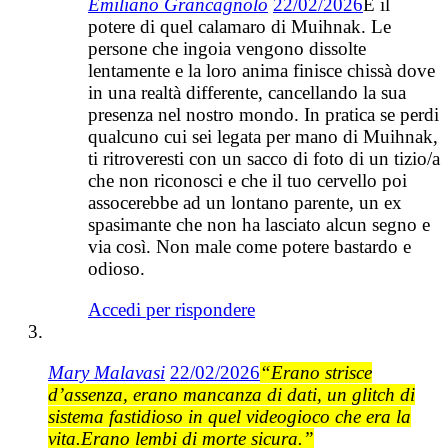
Emiliano Grancagnolo
22/02/2026
È il
potere di quel calamaro di Muihnak. Le
persone che ingoia vengono dissolte
lentamente e la loro anima finisce chissà dove
in una realtà differente, cancellando la sua
presenza nel nostro mondo. In pratica se perdi
qualcuno cui sei legata per mano di Muihnak,
ti ritroveresti con un sacco di foto di un tizio/a
che non riconosci e che il tuo cervello poi
assocerebbe ad un lontano parente, un ex
spasimante che non ha lasciato alcun segno e
via così. Non male come potere bastardo e
odioso.
Accedi per rispondere
Mary Malavasi
22/02/2026
“Erano strisce
d’assenza, erano mancanza di dati, un glitch di
sistema fastidioso in quel videogioco che era la
vita.Erano lembi di morte sicura.”