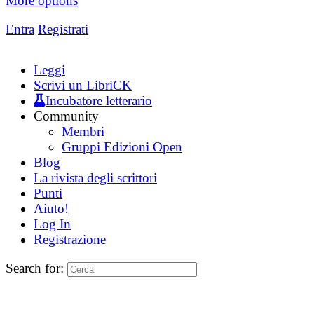
More options
Entra
Registrati
Leggi
Scrivi un LibriCK
Incubatore letterario
Community
Membri
Gruppi Edizioni Open
Blog
La rivista degli scrittori
Punti
Aiuto!
Log In
Registrazione
Search for: