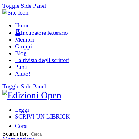
Toggle Side Panel
Home
Incubatore letterario
Membri
Gruppi
Blog
La rivista degli scrittori
Punti
Aiuto!
Toggle Side Panel
Leggi
SCRIVI UN LIBRICK
Corsi
Search for: