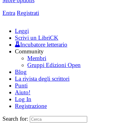
More options
Entra
Registrati
Leggi
Scrivi un LibriCK
Incubatore letterario
Community
Membri
Gruppi Edizioni Open
Blog
La rivista degli scrittori
Punti
Aiuto!
Log In
Registrazione
Search for: