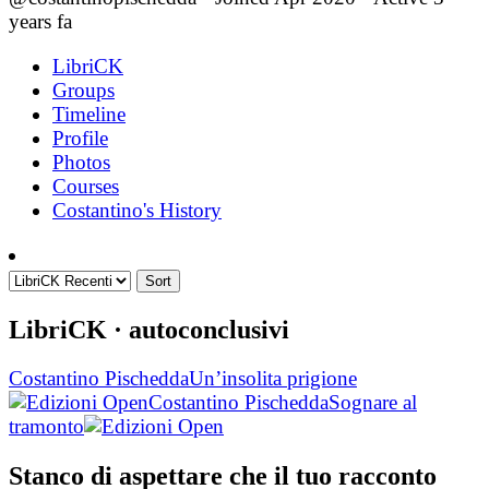
years fa
LibriCK
Groups
Timeline
Profile
Photos
Courses
Costantino's History
Sort
LibriCK
· autoconclusivi
Costantino Pischedda
Un’insolita prigione
Costantino Pischedda
Sognare al
tramonto
Stanco di aspettare che il tuo racconto