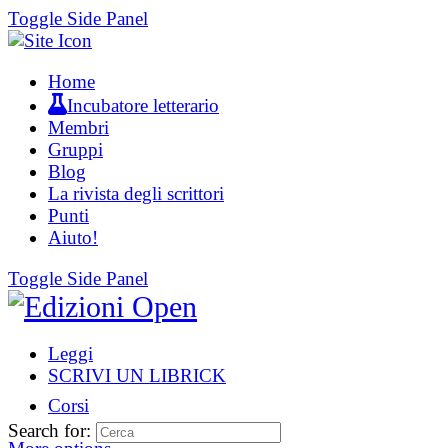
Toggle Side Panel
Home
Incubatore letterario
Membri
Gruppi
Blog
La rivista degli scrittori
Punti
Aiuto!
Toggle Side Panel
Leggi
SCRIVI UN LIBRICK
Corsi
Search for: