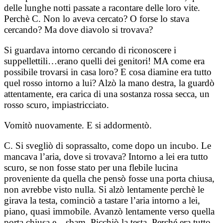
delle lunghe notti passate a racontare delle loro vite.
Perchè C. Non lo aveva cercato? O forse lo stava
cercando? Ma dove diavolo si trovava?
Si guardava intorno cercando di riconoscere i
suppellettili…erano quelli dei genitori! MA come era
possibile trovarsi in casa loro? E cosa diamine era tutto
quel rosso intorno a lui? Alzò la mano destra, la guardò
attentamente, era carica di una sostanza rossa secca, un
rosso scuro, impiastricciato.
Vomitò nuovamente. E si addormentò.
C. Si svegliò di soprassalto, come dopo un incubo. Le
mancava l’aria, dove si trovava? Intorno a lei era tutto
scuro, se non fosse stato per una flebile lucina
proveniente da quella che pensò fosse una porta chiusa,
non avrebbe visto nulla. Si alzò lentamente perchè le
girava la testa, cominciò a tastare l’aria intorno a lei,
piano, quasi immobile. Avanzò lentamente verso quella
porta chiusa e…sbam. Picchiò la testa. Perché era tutto