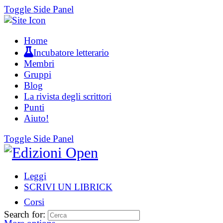
Toggle Side Panel
Home
Incubatore letterario
Membri
Gruppi
Blog
La rivista degli scrittori
Punti
Aiuto!
Toggle Side Panel
Leggi
SCRIVI UN LIBRICK
Corsi
Search for: