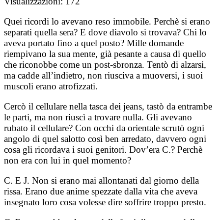
Visualizzazioni:
172
Quei ricordi lo avevano reso immobile. Perchè si erano
separati quella sera? E dove diavolo si trovava? Chi lo
aveva portato fino a quel posto? Mille domande
riempivano la sua mente, già pesante a causa di quello
che riconobbe come un post-sbronza. Tentò di alzarsi,
ma cadde all’indietro, non riusciva a muoversi, i suoi
muscoli erano atrofizzati.
Cercò il cellulare nella tasca dei jeans, tastò da entrambe
le parti, ma non riuscì a trovare nulla. Gli avevano
rubato il cellulare? Con occhi da orientale scrutò ogni
angolo di quel salotto così ben arredato, davvero ogni
cosa gli ricordava i suoi genitori. Dov’era C.? Perchè
non era con lui in quel momento?
C. E J. Non si erano mai allontanati dal giorno della
rissa. Erano due anime spezzate dalla vita che aveva
insegnato loro cosa volesse dire soffrire troppo presto.