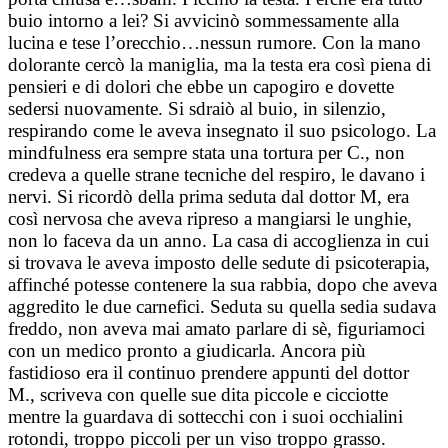
buio intorno a lei? Si avvicinò sommessamente alla
lucina e tese l’orecchio…nessun rumore. Con la mano
dolorante cercò la maniglia, ma la testa era così piena di
pensieri e di dolori che ebbe un capogiro e dovette
sedersi nuovamente. Si sdraiò al buio, in silenzio,
respirando come le aveva insegnato il suo psicologo. La
mindfulness era sempre stata una tortura per C., non
credeva a quelle strane tecniche del respiro, le davano i
nervi. Si ricordò della prima seduta dal dottor M, era
così nervosa che aveva ripreso a mangiarsi le unghie,
non lo faceva da un anno. La casa di accoglienza in cui
si trovava le aveva imposto delle sedute di psicoterapia,
affinché potesse contenere la sua rabbia, dopo che aveva
aggredito le due carnefici. Seduta su quella sedia sudava
freddo, non aveva mai amato parlare di sè, figuriamoci
con un medico pronto a giudicarla. Ancora più
fastidioso era il continuo prendere appunti del dottor
M., scriveva con quelle sue dita piccole e cicciotte
mentre la guardava di sottecchi con i suoi occhialini
rotondi, troppo piccoli per un viso troppo grasso.