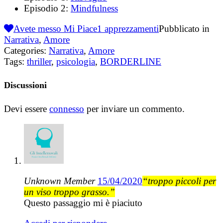
Episodio 2:
Mindfulness
Avete messo Mi Piace
1
apprezzamenti
Pubblicato in
Narrativa
,
Amore
Categories:
Narrativa
,
Amore
Tags:
thriller
,
psicologia
,
BORDERLINE
Discussioni
Devi essere
connesso
per inviare un commento.
Unknown Member
15/04/2020
“troppo piccoli per
un viso troppo grasso.”
Questo passaggio mi è piaciuto