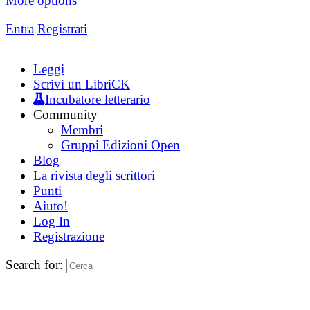
More options
Entra
Registrati
Leggi
Scrivi un LibriCK
Incubatore letterario
Community
Membri
Gruppi Edizioni Open
Blog
La rivista degli scrittori
Punti
Aiuto!
Log In
Registrazione
Search for: