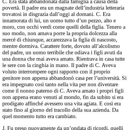
C. Era stata abbandonata dalla famiglia a causa della
povertà. Il padre era un magnate dell’industria letteraria
trovatosi in disgrazia dall’oggi al domani. C. Era
innamorata di lui, un uomo tutto d’un pezzo, alto e
moro, con occhi verdi come quelli della figlia. Tenero a
suo modo, non amava porre la propria dolcezza alla
mercé di chiunque, accarezzava la figlia di nascosto,
mentre dormiva. Carattere forte, dovuto all’alcolismo
del padre, un uomo terribile che odiava i figli avuti da
una donna che mai aveva amato. Rientrava in casa tutte
le sere con la cinghia in mano. Il padre di C. Aveva
voluto interrompere ogni rapporto con il proprio
genitore non appena abbandonò casa per l’università. Si
era impegnato così tanto nella vita per non diventare
come il nonno paterno di C. Aveva amato i propri figli
non appena erano venuti al mondo, fin da subito si era
prodigato affinché avessero una vita agiata. E così era
stato fino al giorno del tracollo della sua azienda. Da
quel momento tutto era cambiato.
J. Fu preso nuovamente da un’ondata di ricordi, quelli