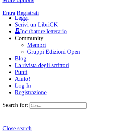
More options
Entra
Registrati
Leggi
Scrivi un LibriCK
Incubatore letterario
Community
Membri
Gruppi Edizioni Open
Blog
La rivista degli scrittori
Punti
Aiuto!
Log In
Registrazione
Search for:
Close search