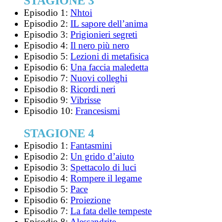
STAGIONE 3
Episodio 1:
Nhtoi
Episodio 2:
IL sapore dell’anima
Episodio 3:
Prigionieri segreti
Episodio 4:
Il nero più nero
Episodio 5:
Lezioni di metafisica
Episodio 6:
Una faccia maledetta
Episodio 7:
Nuovi colleghi
Episodio 8:
Ricordi neri
Episodio 9:
Vibrisse
Episodio 10:
Francesismi
STAGIONE 4
Episodio 1:
Fantasmini
Episodio 2:
Un grido d’aiuto
Episodio 3:
Spettacolo di luci
Episodio 4:
Rompere il legame
Episodio 5:
Pace
Episodio 6:
Proiezione
Episodio 7:
La fata delle tempeste
Episodio 8:
Alessandrite