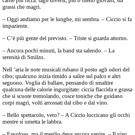
carne più ricca: tagli diversi, più o meno giovani, sia
grassi che magri.
– Oggi andiamo per le lunghe, mi sembra. – Ciccio si fa
impaziente.
– C’è più gente del previsto. – Triste si guarda attorno.
– Ancora pochi minuti, la band sta salendo. – La
serenità di Smilzo.
Nell ’aria le note musicali rubano il posto agli odori del
cibo; qualcuno inizia timido a salire sul palco e altri
seguono. Voglia di ballare, pensando di smaltire
qualcuna delle calorie ingurgitate: ciccia flaccida e grassa
che si scuote tremolando, cosce toniche che guidano
corpi magri, volti arrossati dal cibo e dal vino.
– Bello spettacolo, vero? – A Ciccio luccicano gli occhi
mentre si umetta le labbra.
– Favoloso, ma il meglio deve ancora venire. – Il viso