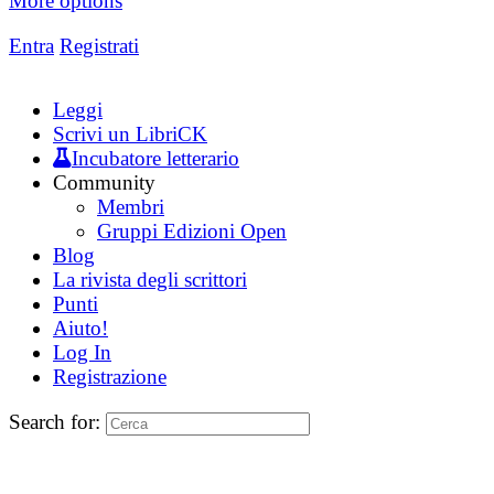
More options
Entra
Registrati
Leggi
Scrivi un LibriCK
Incubatore letterario
Community
Membri
Gruppi Edizioni Open
Blog
La rivista degli scrittori
Punti
Aiuto!
Log In
Registrazione
Search for: