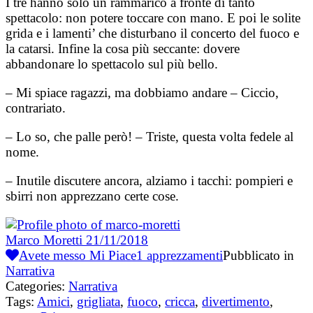
I tre hanno solo un rammarico a fronte di tanto
spettacolo: non potere toccare con mano. E poi le solite
grida e i lamenti’ che disturbano il concerto del fuoco e
la catarsi. Infine la cosa più seccante: dovere
abbandonare lo spettacolo sul più bello.
– Mi spiace ragazzi, ma dobbiamo andare – Ciccio,
contrariato.
– Lo so, che palle però! – Triste, questa volta fedele al
nome.
– Inutile discutere ancora, alziamo i tacchi: pompieri e
sbirri non apprezzano certe cose.
Marco Moretti
21/11/2018
Avete messo Mi Piace
1
apprezzamenti
Pubblicato in
Narrativa
Categories:
Narrativa
Tags:
Amici
,
grigliata
,
fuoco
,
cricca
,
divertimento
,