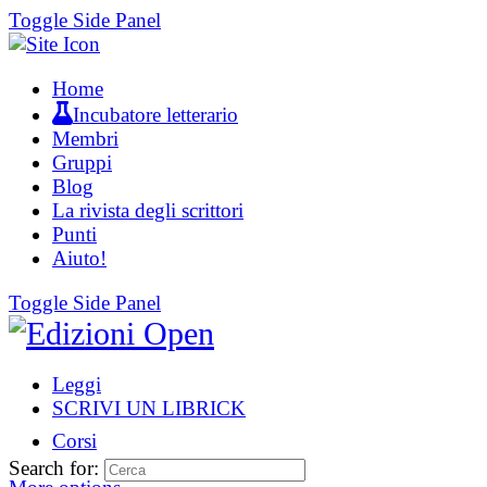
Toggle Side Panel
Home
Incubatore letterario
Membri
Gruppi
Blog
La rivista degli scrittori
Punti
Aiuto!
Toggle Side Panel
Leggi
SCRIVI UN LIBRICK
Corsi
Search for: