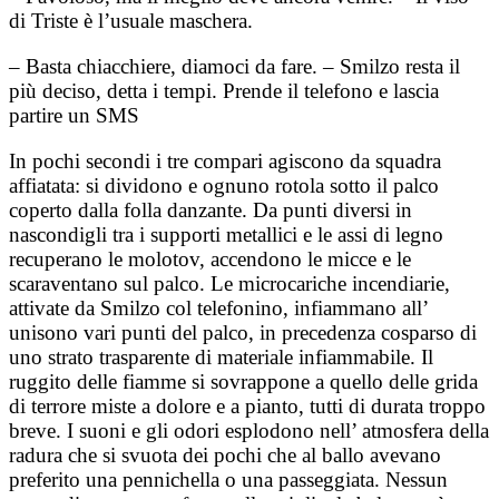
di Triste è l’usuale maschera.
– Basta chiacchiere, diamoci da fare. – Smilzo resta il
più deciso, detta i tempi. Prende il telefono e lascia
partire un SMS
In pochi secondi i tre compari agiscono da squadra
affiatata: si dividono e ognuno rotola sotto il palco
coperto dalla folla danzante. Da punti diversi in
nascondigli tra i supporti metallici e le assi di legno
recuperano le molotov, accendono le micce e le
scaraventano sul palco. Le microcariche incendiarie,
attivate da Smilzo col telefonino, infiammano all’
unisono vari punti del palco, in precedenza cosparso di
uno strato trasparente di materiale infiammabile. Il
ruggito delle fiamme si sovrappone a quello delle grida
di terrore miste a dolore e a pianto, tutti di durata troppo
breve. I suoni e gli odori esplodono nell’ atmosfera della
radura che si svuota dei pochi che al ballo avevano
preferito una pennichella o una passeggiata. Nessun