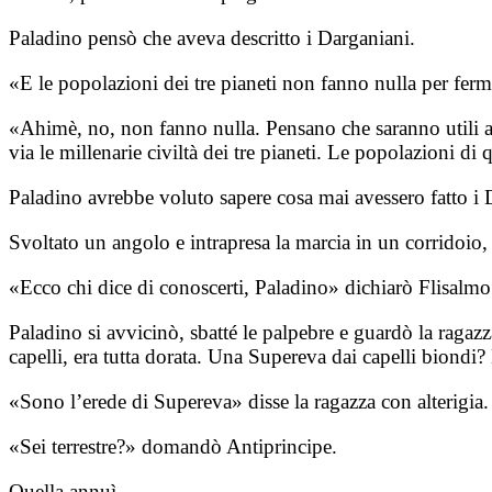
Paladino pensò che aveva descritto i Darganiani.
«E le popolazioni dei tre pianeti non fanno nulla per ferma
«Ahimè, no, non fanno nulla. Pensano che saranno utili a e
via le millenarie civiltà dei tre pianeti. Le popolazioni 
Paladino avrebbe voluto sapere cosa mai avessero fatto i Dar
Svoltato un angolo e intrapresa la marcia in un corridoio,
«Ecco chi dice di conoscerti, Paladino» dichiarò Flisalmo
Paladino si avvicinò, sbatté le palpebre e guardò la ragazz
capelli, era tutta dorata. Una Supereva dai capelli biond
«Sono l’erede di Supereva» disse la ragazza con alterigia.
«Sei terrestre?» domandò Antiprincipe.
Quella annuì.