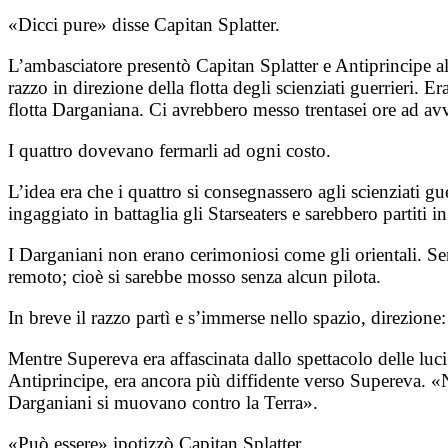
«Dicci pure» disse Capitan Splatter.
L’ambasciatore presentò Capitan Splatter e Antiprincipe a
razzo in direzione della flotta degli scienziati guerrieri. Er
flotta Darganiana. Ci avrebbero messo trentasei ore ad avvi
I quattro dovevano fermarli ad ogni costo.
L’idea era che i quattro si consegnassero agli scienziati gu
ingaggiato in battaglia gli Starseaters e sarebbero partiti 
I Darganiani non erano cerimoniosi come gli orientali. Sen
remoto; cioè si sarebbe mosso senza alcun pilota.
In breve il razzo partì e s’immerse nello spazio, direzione:
Mentre Supereva era affascinata dallo spettacolo delle luci
Antiprincipe, era ancora più diffidente verso Supereva. «N
Darganiani si muovano contro la Terra».
«Può essere» ipotizzò Capitan Splatter.