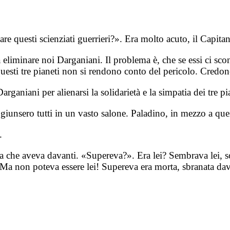
re questi scienziati guerrieri?». Era molto acuto, il Capita
liminare noi Darganiani. Il problema è, che se essi ci sconf
di questi tre pianeti non si rendono conto del pericolo. Cre
ganiani per alienarsi la solidarietà e la simpatia dei tre pi
 giunsero tutti in un vasto salone. Paladino, in mezzo a que
.
a che aveva davanti. «Supereva?». Era lei? Sembrava lei, sol
i? Ma non poteva essere lei! Supereva era morta, sbranata d