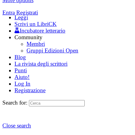
More options
Entra
Registrati
Leggi
Scrivi un LibriCK
Incubatore letterario
Community
Membri
Gruppi Edizioni Open
Blog
La rivista degli scrittori
Punti
Aiuto!
Log In
Registrazione
Search for:
Close search