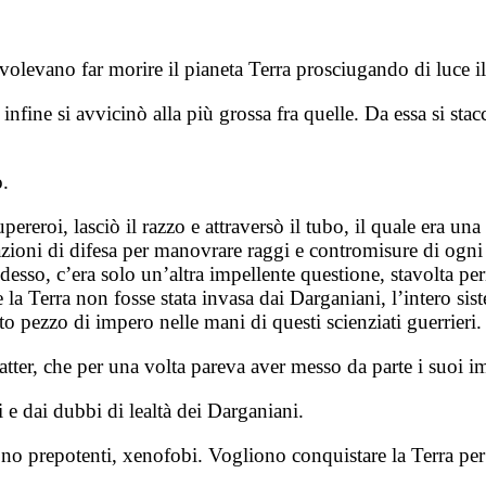
olevano far morire il pianeta Terra prosciugando di luce il
 infine si avvicinò alla più grossa fra quelle. Da essa si sta
o.
ereroi, lasciò il razzo e attraversò il tubo, il quale era una
oni di difesa per manovrare raggi e contromisure di ogni tip
 Adesso, c’era solo un’altra impellente questione, stavolta p
la Terra non fosse stata invasa dai Darganiani, l’intero sist
 pezzo di impero nelle mani di questi scienziati guerrieri.
tter, che per una volta pareva aver messo da parte i suoi im
e dai dubbi di lealtà dei Darganiani.
no prepotenti, xenofobi. Vogliono conquistare la Terra per 