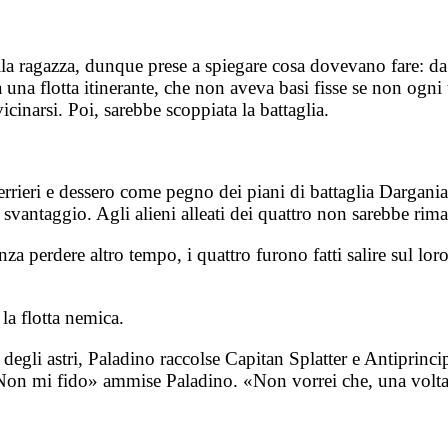
lla ragazza, dunque prese a spiegare cosa dovevano fare: d
a una flotta itinerante, che non aveva basi fisse se non ogni t
cinarsi. Poi, sarebbe scoppiata la battaglia.
errieri e dessero come pegno dei piani di battaglia Darganian
in svantaggio. Agli alieni alleati dei quattro non sarebbe rim
za perdere altro tempo, i quattro furono fatti salire sul lo
 la flotta nemica.
 degli astri, Paladino raccolse Capitan Splatter e Antiprinci
on mi fido» ammise Paladino. «Non vorrei che, una volta sco