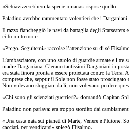
«Schiavizzerebbero la specie umana» rispose quello.
Paladino avrebbe rammentato volentieri che i Darganiani v
Il razzo fiancheggiò le navi da battaglia degli Starseaters e
ci fu un tremore.
«Prego. Seguitemi» raccolse l’attenzione su di sé Flisalm
L’ambasciatore, con uno stuolo di guardie armate e i tre sup
madre Darganiana. C’erano tantissimi Darganiani in postazi
era stata finora pronta a essere proiettata contro la Terra.
comprese che, seppur il Sole non fosse stato prosciugato e 
Non volevano sloggiare da lì, non volevano perdere questo
«Chi sono gli scienziati guerrieri?» domandò Capitan Spla
Paladino non parlava: era troppo stordito dai cambiamenti 
«Una casta nata sui pianeti di Marte, Venere e Plutone. So
cacciati, per vendicarsi» spiegò Flisalmo.