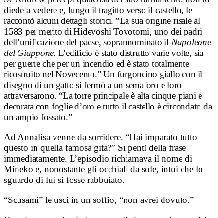
diede a vedere e,
lungo il tragitto verso il castello, le
raccontò alcuni dettagli storici. “La sua origine risale al
1583 per merito di Hideyoshi Toyotomi, uno dei padri
dell’unificazione del paese, soprannominato il
Napoleone
del Giappone
. L’edificio è stato distrutto varie volte, sia
per guerre che per un incendio ed è stato totalmente
ricostruito nel Novecento.” Un furgoncino giallo con il
disegno di un gatto si fermò a un semaforo e loro
attraversarono. “La torre principale è alta cinque piani e
decorata con foglie d’oro e tutto il castello è circondato da
un ampio fossato.”
Ad Annalisa venne da sorridere. “Hai imparato tutto
questo in quella famosa gita?” Si pentì della frase
immediatamente. L’episodio richiamava il nome di
Mineko e, nonostante gli occhiali da sole, intuì che lo
sguardo di lui si fosse rabbuiato.
“Scusami” le uscì in un soffio, “non avrei dovuto.”