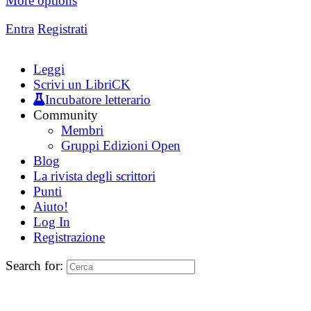
More options
Entra
Registrati
Leggi
Scrivi un LibriCK
Incubatore letterario
Community
Membri
Gruppi Edizioni Open
Blog
La rivista degli scrittori
Punti
Aiuto!
Log In
Registrazione
Search for: