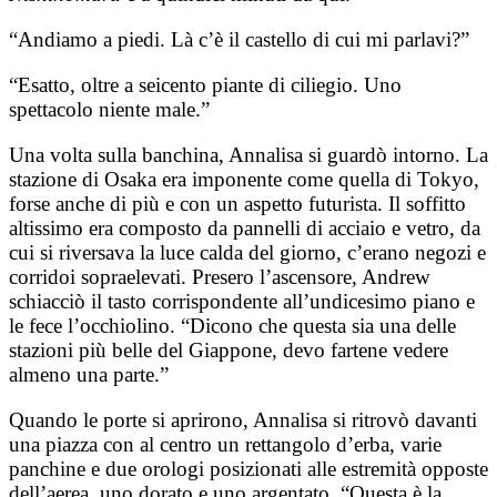
“Andiamo a piedi. Là c’è il castello di cui mi parlavi?”
“Esatto, oltre a seicento piante di ciliegio. Uno
spettacolo niente male.”
Una volta sulla banchina, Annalisa si guardò intorno. La
stazione di Osaka era imponente come quella di Tokyo,
forse anche di più e con un aspetto futurista. Il soffitto
altissimo era composto da pannelli di acciaio e vetro, da
cui si riversava la luce calda del giorno, c’erano negozi e
corridoi sopraelevati. Presero l’ascensore, Andrew
schiacciò il tasto corrispondente all’undicesimo piano e
le fece l’occhiolino. “Dicono che questa sia una delle
stazioni più belle del Giappone, devo fartene vedere
almeno una parte.”
Quando le porte si aprirono, Annalisa si ritrovò davanti
una piazza con al centro un rettangolo d’erba, varie
panchine e due orologi posizionati alle estremità opposte
dell’aerea, uno dorato e uno argentato. “Questa è la