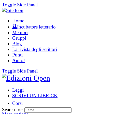
Toggle Side Panel
Home
Incubatore letterario
Membri
Gruppi
Blog
La rivista degli scrittori
Punti
Aiuto!
Toggle Side Panel
Leggi
SCRIVI UN LIBRICK
Corsi
Search for: