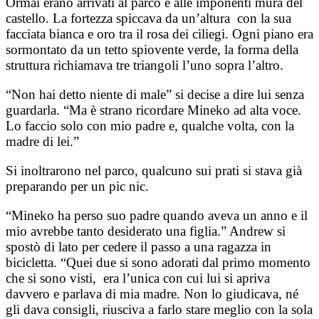
Ormai erano arrivati al parco e alle imponenti mura del
castello. La fortezza spiccava da un’altura con la sua
facciata bianca e oro tra il rosa dei ciliegi. Ogni piano era
sormontato da un tetto spiovente verde, la forma della
struttura richiamava tre triangoli l’uno sopra l’altro.
“Non hai detto niente di male” si decise a dire lui senza
guardarla. “Ma è strano ricordare Mineko ad alta voce.
Lo faccio solo con mio padre e, qualche volta, con la
madre di lei.”
Si inoltrarono nel parco, qualcuno sui prati si stava già
preparando per un pic nic.
“Mineko ha perso suo padre quando aveva un anno e il
mio avrebbe tanto desiderato una figlia.” Andrew si
spostò di lato per cedere il passo a una ragazza in
bicicletta. “Quei due si sono adorati dal primo momento
che si sono visti, era l’unica con cui lui si apriva
davvero e parlava di mia madre. Non lo giudicava, né
gli dava consigli, riusciva a farlo stare meglio con la sola