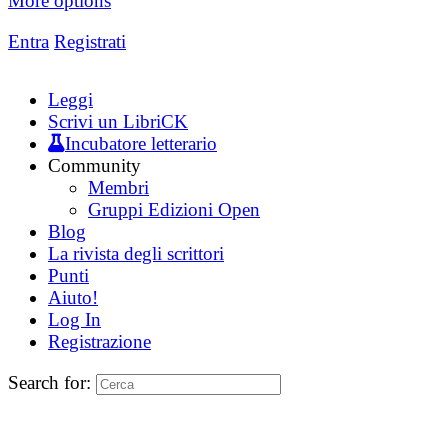
More options
Entra
Registrati
Leggi
Scrivi un LibriCK
Incubatore letterario
Community
Membri
Gruppi Edizioni Open
Blog
La rivista degli scrittori
Punti
Aiuto!
Log In
Registrazione
Search for: