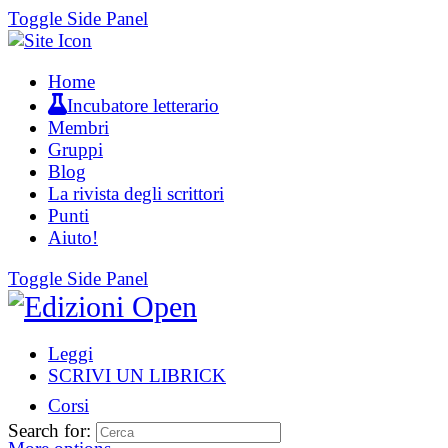
Toggle Side Panel
Home
Incubatore letterario
Membri
Gruppi
Blog
La rivista degli scrittori
Punti
Aiuto!
Toggle Side Panel
Leggi
SCRIVI UN LIBRICK
Corsi
Search for: