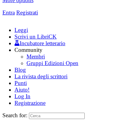
More options
Entra
Registrati
Leggi
Scrivi un LibriCK
Incubatore letterario
Community
Membri
Gruppi Edizioni Open
Blog
La rivista degli scrittori
Punti
Aiuto!
Log In
Registrazione
Search for: