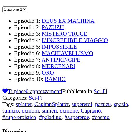
Episodio 1:
DEUS EX MACHINA
Episodio 2:
PAZUZU
Episodio 3:
MISTERO TRUCE
Episodio 4:
L’INCREDIBILE VIAGGIO
Episodio 5:
IMPOSSIBILE
Episodio 6:
MACHIAVELLISMO
Episodio 7:
ANTIPRINCIPE
Episodio 8:
MERCENARI
Episodio 9:
ORO
Episodio 10:
RAMBO
Ti piace
0
apprezzamenti
Pubblicato in
Sci-Fi
Categories:
Sci-Fi
Tags:
splatter
,
CapitanSplatter
,
supereroi
,
pazuzu
,
spazio
,
sumero
,
demoni
,
sumeri
,
demone
,
Capitano
,
#supereroistico
,
#paladino
,
#supereroe
,
#cosmo
Discussioni