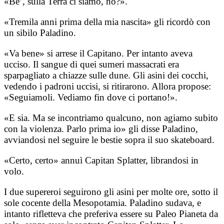
«Be’, sulla Terra ci siamo, no?».
«Tremila anni prima della mia nascita» gli ricordò con
un sibilo Paladino.
«Va bene» si arrese il Capitano. Per intanto aveva
ucciso. Il sangue di quei sumeri massacrati era
sparpagliato a chiazze sulle dune. Gli asini dei cocchi,
vedendo i padroni uccisi, si ritirarono. Allora propose:
«Seguiamoli. Vediamo fin dove ci portano!».
«E sia. Ma se incontriamo qualcuno, non agiamo subito
con la violenza. Parlo prima io» gli disse Paladino,
avviandosi nel seguire le bestie sopra il suo skateboard.
«Certo, certo» annuì Capitan Splatter, librandosi in
volo.
I due supereroi seguirono gli asini per molte ore, sotto il
sole cocente della Mesopotamia. Paladino sudava, e
intanto rifletteva che preferiva essere su Paleo Pianeta da