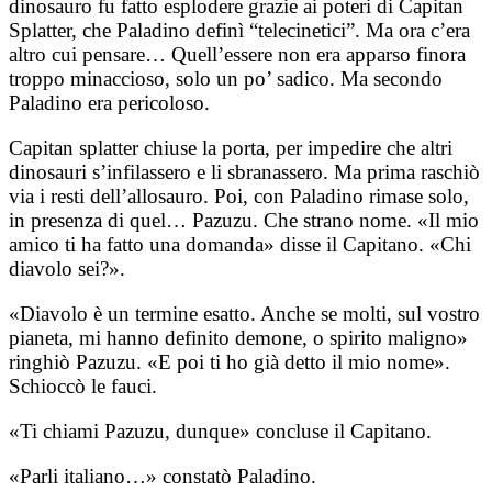
dinosauro fu fatto esplodere grazie ai poteri di Capitan
Splatter, che Paladino definì “telecinetici”. Ma ora c’era
altro cui pensare… Quell’essere non era apparso finora
troppo minaccioso, solo un po’ sadico. Ma secondo
Paladino era pericoloso.
Capitan splatter chiuse la porta, per impedire che altri
dinosauri s’infilassero e li sbranassero. Ma prima raschiò
via i resti dell’allosauro. Poi, con Paladino rimase solo,
in presenza di quel… Pazuzu. Che strano nome. «Il mio
amico ti ha fatto una domanda» disse il Capitano. «Chi
diavolo sei?».
«Diavolo è un termine esatto. Anche se molti, sul vostro
pianeta, mi hanno definito demone, o spirito maligno»
ringhiò Pazuzu. «E poi ti ho già detto il mio nome».
Schioccò le fauci.
«Ti chiami Pazuzu, dunque» concluse il Capitano.
«Parli italiano…» constatò Paladino.