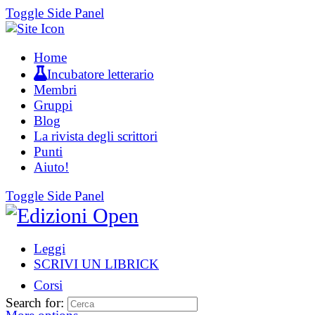
Toggle Side Panel
Home
Incubatore letterario
Membri
Gruppi
Blog
La rivista degli scrittori
Punti
Aiuto!
Toggle Side Panel
Leggi
SCRIVI UN LIBRICK
Corsi
Search for: