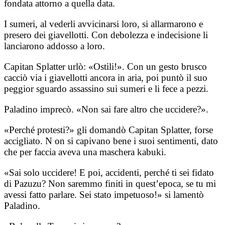
fondata attorno a quella data.
I sumeri, al vederli avvicinarsi loro, si allarmarono e
presero dei giavellotti. Con debolezza e indecisione li
lanciarono addosso a loro.
Capitan Splatter urlò: «Ostili!». Con un gesto brusco
cacciò via i giavellotti ancora in aria, poi puntò il suo
peggior sguardo assassino sui sumeri e li fece a pezzi.
Paladino imprecò. «Non sai fare altro che uccidere?».
«Perché protesti?» gli domandò Capitan Splatter, forse
accigliato. N on si capivano bene i suoi sentimenti, dato
che per faccia aveva una maschera kabuki.
«Sai solo uccidere! E poi, accidenti, perché ti sei fidato
di Pazuzu? Non saremmo finiti in quest’epoca, se tu mi
avessi fatto parlare. Sei stato impetuoso!» si lamentò
Paladino.