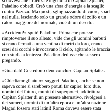
si doveva alle irruenza e ingenuità di Capitan Splatter,
Paladino obbedì. Creò una sfera d’energia e la scagliò
contro Pazuzu. Ma questi, sghignazzando di cuore, sparì
nel nulla, lasciando solo un grande odore di zolfo e un
calore maggiore del normale, cioè di un deserto.
«Accidenti!» sputò Paladino. Prima che potesse
rimptoverare il suo alleato, vide che gli uomini barbuti
si erano fermati a una ventina di metri da loro, erano
scesi dai cocchi e invocavano il cielo, agitando le braccia
con studiata lentezza. Paladino dedusse che stessero
pregando.
«Guardali! Ci credono dei» concluse Capitan Splatter.
«Chiediamogli aiuto» suggerì Paladino, anche se non
sapeva come si sarebbero potuti far capire: loro due,
uomini del futuro, muniti di superpoteri, addirittura
Capitan Splatter di un presente alternativo, rivolgersi a
dei sumeri, uomini di un’altra epoca e un’altra nazione.
Magari fossero stati latini! Roma doveva essere stata