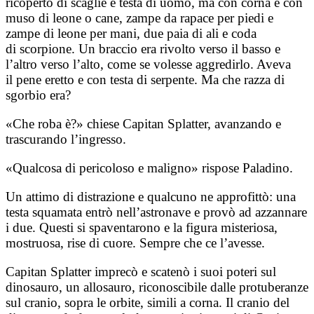
ricoperto di scaglie e testa di uomo, ma con corna e con
muso di leone o cane, zampe da rapace per piedi e
zampe di leone per mani, due paia di ali e coda
di scorpione. Un braccio era rivolto verso il basso e
l’altro verso l’alto, come se volesse aggredirlo. Aveva
il pene eretto e con testa di serpente. Ma che razza di
sgorbio era?
«Che roba è?» chiese Capitan Splatter, avanzando e
trascurando l’ingresso.
«Qualcosa di pericoloso e maligno» rispose Paladino.
Un attimo di distrazione e qualcuno ne approfittò: una
testa squamata entrò nell’astronave e provò ad azzannare
i due. Questi si spaventarono e la figura misteriosa,
mostruosa, rise di cuore. Sempre che ce l’avesse.
Capitan Splatter imprecò e scatenò i suoi poteri sul
dinosauro, un allosauro, riconoscibile dalle protuberanze
sul cranio, sopra le orbite, simili a corna. Il cranio del