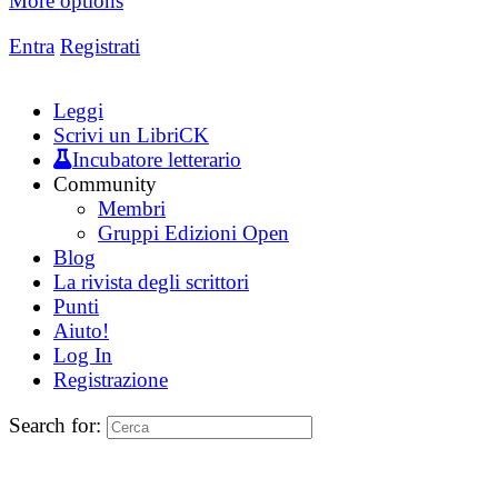
More options
Entra
Registrati
Leggi
Scrivi un LibriCK
Incubatore letterario
Community
Membri
Gruppi Edizioni Open
Blog
La rivista degli scrittori
Punti
Aiuto!
Log In
Registrazione
Search for: