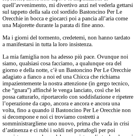
quell’avvenimento, mi divertivo anzi nel vederla gettarsi
sul tappeto della sala col sordido Bastoncino Per Le
Orecchie in bocca e giocarci poi a pancia all’aria come
una Majorette durante la parata di fine anno.
Ma i giorni del tormento, credetemi, non hanno tardato
a manifestarsi in tutta la loro insistenza.
La mia famiglia non ha adesso più pace. Ovunque noi
siamo, qualsiasi cosa facciamo, a qualunque ora del
giorno e della notte, c’è un Bastoncino Per Le Orecchie
adagiato a fianco a noi ed una Chicca che richiama
impazientemente la nostra attenzione (in gergo tecnico,
che “gnara”) affinché le venga lanciato, così che lei
possa catturarlo, riportarcelo con soddisfazione e ripetere
l’operazione da capo, ancora e ancora e ancora una
volta, fino a quando il Bastoncino Per Le Orecchie non
si decompone e noi ci troviamo costretti a
somministrargliene uno nuovo, prima che vada in crisi
d’astinenza e ci rubi i soldi nel portafogli per poi