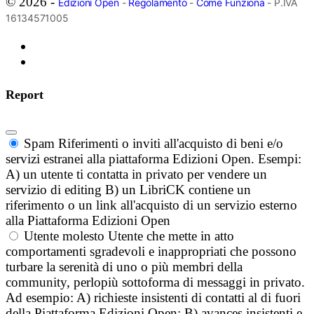
© 2026 -
Edizioni Open
-
Regolamento
-
Come Funziona
- P.IVA
16134571005
Report
Spam
Riferimenti o inviti all'acquisto di beni e/o
servizi estranei alla piattaforma Edizioni Open. Esempi:
A) un utente ti contatta in privato per vendere un
servizio di editing B) un LibriCK contiene un
riferimento o un link all'acquisto di un servizio esterno
alla Piattaforma Edizioni Open
Utente molesto
Utente che mette in atto
comportamenti sgradevoli e inappropriati che possono
turbare la serenità di uno o più membri della
community, perlopiù sottoforma di messaggi in privato.
Ad esempio: A) richieste insistenti di contatti al di fuori
della Piattaforma Edizioni Open; B) avances insistenti e