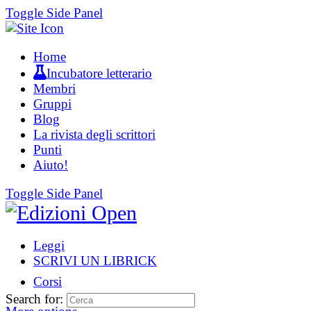
Toggle Side Panel
Home
Incubatore letterario
Membri
Gruppi
Blog
La rivista degli scrittori
Punti
Aiuto!
Toggle Side Panel
Leggi
SCRIVI UN LIBRICK
Corsi
Search for: