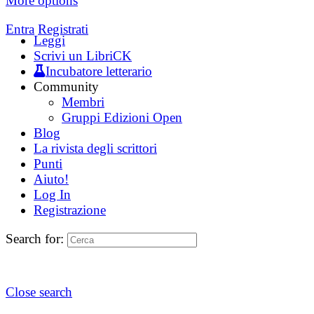
More options
Entra
Registrati
Leggi
Scrivi un LibriCK
Incubatore letterario
Community
Membri
Gruppi Edizioni Open
Blog
La rivista degli scrittori
Punti
Aiuto!
Log In
Registrazione
Search for:
Close search