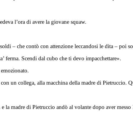
vedeva l’ora di avere la giovane squaw.
i soldi – che contò con attenzione leccandosi le dita – poi s
ta’ ferma. Scendi dal cubo che ti devo impacchettare».
o emozionato.
 con un collega, alla macchina della madre di Pietruccio. Qu
a e la madre di Pietruccio andò al volante dopo aver messo P