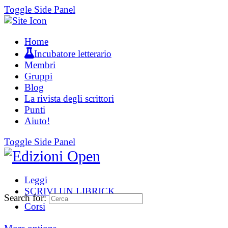
Toggle Side Panel
Home
Incubatore letterario
Membri
Gruppi
Blog
La rivista degli scrittori
Punti
Aiuto!
Toggle Side Panel
Leggi
SCRIVI UN LIBRICK
Search for:
Corsi