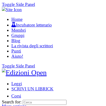
Toggle Side Panel
Home
Incubatore letterario
Membri
Gruppi
Blog
La rivista degli scrittori
Punti
Aiuto!
Toggle Side Panel
Leggi
SCRIVI UN LIBRICK
Corsi
Search for: