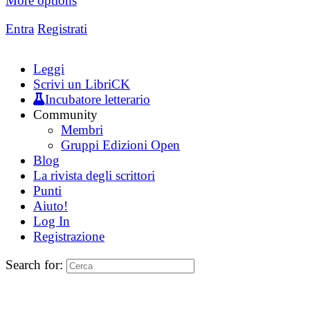
More options
Entra
Registrati
Leggi
Scrivi un LibriCK
Incubatore letterario
Community
Membri
Gruppi Edizioni Open
Blog
La rivista degli scrittori
Punti
Aiuto!
Log In
Registrazione
Search for: