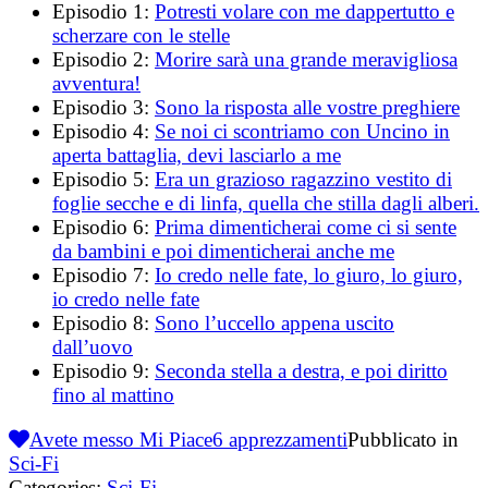
Episodio 1:
Potresti volare con me dappertutto e
scherzare con le stelle
Episodio 2:
Morire sarà una grande meravigliosa
avventura!
Episodio 3:
Sono la risposta alle vostre preghiere
Episodio 4:
Se noi ci scontriamo con Uncino in
aperta battaglia, devi lasciarlo a me
Episodio 5:
Era un grazioso ragazzino vestito di
foglie secche e di linfa, quella che stilla dagli alberi.
Episodio 6:
Prima dimenticherai come ci si sente
da bambini e poi dimenticherai anche me
Episodio 7:
Io credo nelle fate, lo giuro, lo giuro,
io credo nelle fate
Episodio 8:
Sono l’uccello appena uscito
dall’uovo
Episodio 9:
Seconda stella a destra, e poi diritto
fino al mattino
Avete messo Mi Piace
6
apprezzamenti
Pubblicato in
Sci-Fi
Categories:
Sci-Fi