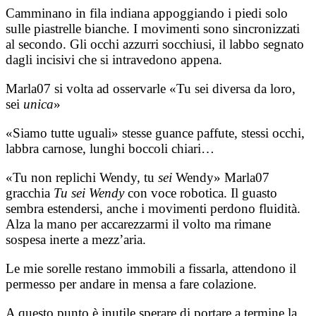
Camminano in fila indiana appoggiando i piedi solo
sulle piastrelle bianche. I movimenti sono sincronizzati
al secondo. Gli occhi azzurri socchiusi, il labbo segnato
dagli incisivi che si intravedono appena.
Marla07 si volta ad osservarle «Tu sei diversa da loro,
sei
unica
»
«Siamo tutte uguali» stesse guance paffute, stessi occhi,
labbra carnose, lunghi boccoli chiari…
«Tu non replichi Wendy, tu
sei
Wendy» Marla07
gracchia
Tu sei Wendy
con voce robotica. Il guasto
sembra estendersi, anche i movimenti perdono fluidità.
Alza la mano per accarezzarmi il volto ma rimane
sospesa inerte a mezz’aria.
Le mie sorelle restano immobili a fissarla, attendono il
permesso per andare in mensa a fare colazione.
A questo punto è inutile sperare di portare a termine la