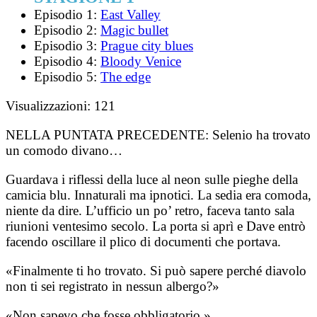
Episodio 1:
East Valley
Episodio 2:
Magic bullet
Episodio 3:
Prague city blues
Episodio 4:
Bloody Venice
Episodio 5:
The edge
Visualizzazioni:
121
NELLA PUNTATA PRECEDENTE:
Selenio ha trovato
un comodo divano…
Guardava i riflessi della luce al neon sulle pieghe della
camicia blu. Innaturali ma ipnotici. La sedia era comoda,
niente da dire. L’ufficio un po’ retro, faceva tanto sala
riunioni ventesimo secolo. La porta si aprì e Dave entrò
facendo oscillare il plico di documenti che portava.
«Finalmente ti ho trovato. Si può sapere perché diavolo
non ti sei registrato in nessun albergo?»
«Non sapevo che fosse obbligatorio.»