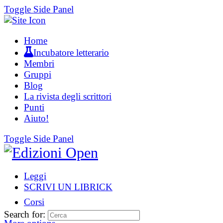
Toggle Side Panel
Home
Incubatore letterario
Membri
Gruppi
Blog
La rivista degli scrittori
Punti
Aiuto!
Toggle Side Panel
Leggi
SCRIVI UN LIBRICK
Corsi
Search for: