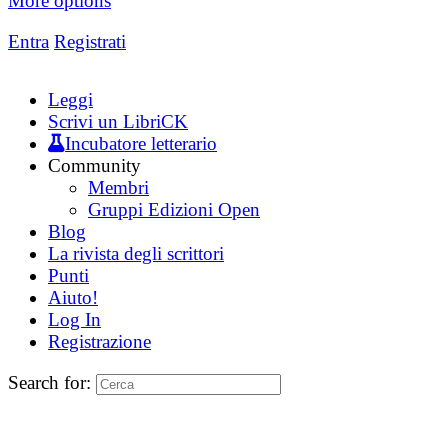
More options
Entra
Registrati
Leggi
Scrivi un LibriCK
Incubatore letterario
Community
Membri
Gruppi Edizioni Open
Blog
La rivista degli scrittori
Punti
Aiuto!
Log In
Registrazione
Search for: