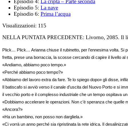
Episodio 4:
La cripta – Parte seconda
Episodio 5:
La nave
Episodio 6:
Prima l’acqua
Visualizzazioni:
115
NELLA PUNTATA PRECEDENTE:
Livorno, 2085. Il l
Plick… Plick… Arianna chiuse il rubinetto, per l’ennesima volta. Si 
fretta, prese una borraccia, la scosse cercando di capire il livello a
«Andiamo, abbiamo poco tempo.»
«Perché abbiamo poco tempo?»
«Abbiamo del lavoro extra da fare. Te lo spiego dopo» gli disse, infil
Il batiscafo si avviò verso il canale d’uscita del Nuovo Porto e si im
il vecchio porto e il complesso industriale che un tempo ospitava un
«Dobbiamo accelerare le operazioni. Non c’è speranza che quelle memb
«Ancora?»
«Ha un bambino, non posso non dargliela.»
«Ci vorrà un anno perché sia ripristinata la rete idrica. Il desalin