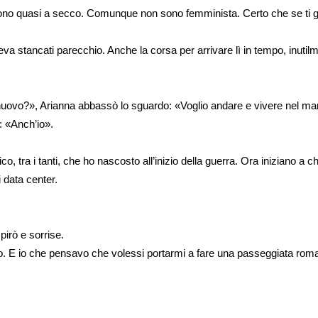
 sono quasi a secco. Comunque non sono femminista. Certo che se ti gu
a stancati parecchio. Anche la corsa per arrivare lì in tempo, inutilmen
 nuovo?», Arianna abbassò lo sguardo: «Voglio andare e vivere nel ma
o: «Anch’io».
o, tra i tanti, che ho nascosto all’inizio della guerra. Ora iniziano a 
i data center.
pirò e sorrise.
to. E io che pensavo che volessi portarmi a fare una passeggiata rom