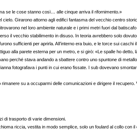
 ma se le cose stanno così… alle cinque arriva il rifornimento.»
el cielo. Girarono attorno agli edifici fantasma del vecchio centro stor
trovarono nel loro ambiente naturale e i primi metri fuori dal batisca
verso il vecchio stabilimento in disuso. In teoria avrebbero solo dovut
urono sufficienti per aprirla. All’interno era buio, e le torce sui caschi
iguo alla parete esterna per un metro, e si girò: «Le spalle ho detto, l
 mano perché stava andando a sbattere contro uno spuntone di metallo
rianna fotografava i punti in cui erano fissate. I sub dovevano smontarle
o rimanere su a occuparmi delle comunicazioni e dirigere il recupero. 
i di trasporto di varie dimensioni. 
oma riccia, vestita in modo semplice, solo un foulard al collo con il c