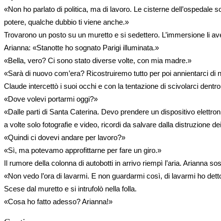
«Non ho parlato di politica, ma di lavoro. Le cisterne dell’ospedale
potere, qualche dubbio ti viene anche.»
Trovarono un posto su un muretto e si sedettero. L’immersione li avev
Arianna: «Stanotte ho sognato Parigi illuminata.»
«Bella, vero? Ci sono stato diverse volte, con mia madre.»
«Sarà di nuovo com’era? Ricostruiremo tutto per poi annientarci di
Claude intercettò i suoi occhi e con la tentazione di scivolarci dentr
«Dove volevi portarmi oggi?»
«Dalle parti di Santa Caterina. Devo prendere un dispositivo elettronic
a volte solo fotografie e video, ricordi da salvare dalla distruzione de
«Quindi ci dovevi andare per lavoro?»
«Sì, ma potevamo approfittarne per fare un giro.»
Il rumore della colonna di autobotti in arrivo riempì l’aria. Arianna sos
«Non vedo l’ora di lavarmi. E non guardarmi così, di lavarmi ho det
Scese dal muretto e si intrufolò nella folla.
«Cosa ho fatto adesso? Arianna!»