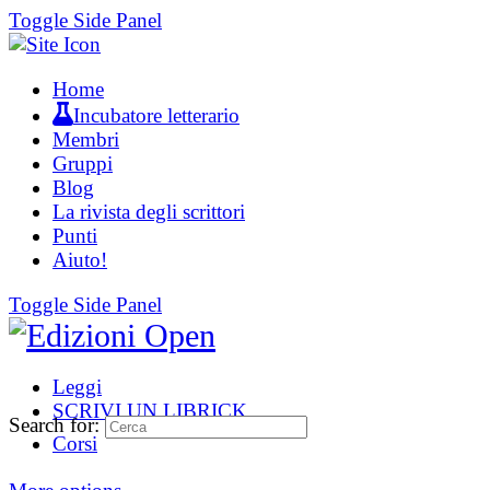
Toggle Side Panel
Home
Incubatore letterario
Membri
Gruppi
Blog
La rivista degli scrittori
Punti
Aiuto!
Toggle Side Panel
Leggi
SCRIVI UN LIBRICK
Search for:
Corsi