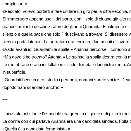
complesso.»
«Peccato, volevo portarti a fare un fare un giro per la città vecchia,
Si immersero appena usciti dal porto, con il sole di giugno già alto n
grande impianto desalinizzatore degli anni Quaranta. Finalmente si ri
silenzio e quella pace che solo lì riuscivano a trovare. Si diressero 
piccola porta laterale. La serratura era corrosa, due minuti di lavoro f
«Vado avanti io. Guardami le spalle.» Arianna percorse il corridoio att
«Ma dove ti ho trovato? Attenta!» Le spinse la spalla destra con la
Le membrane erano installate in cilindri di metallo lunghi tre metri. A
in superficie. 
«Guardati bene in giro, studia i percorsi, domani sarete voi tre. Dev
dopodomani scenderò anch’io.»
***
Il piazzale antistante l’ospedale era gremito di gente e di piccoli mezz
La donna con cui parlava Arianna era una candidata sindaca. Folta chi
«Quella è la candidata femminista.»