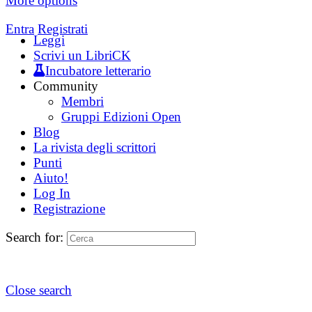
More options
Entra
Registrati
Leggi
Scrivi un LibriCK
Incubatore letterario
Community
Membri
Gruppi Edizioni Open
Blog
La rivista degli scrittori
Punti
Aiuto!
Log In
Registrazione
Search for:
Close search