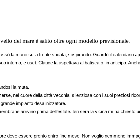
ivello del mare è salito oltre ogni modello previsionale.
passò la mano sulla fronte sudata, sospirando. Guardò il calendario ap
l suo interno, e uscì. Claude la aspettava al batiscafo, in anticipo. An
andosi la muta.
merse, nel cuore della città vecchia, silenziosa con i suoi preziosi ric
 grande impianto desalinizzatore.
rane arrivino prima dell’estate. Ieri sera la vicina mi ha chiesto un’
izzatore deve essere pronto entro fine mese. Non voglio nemmeno immagi