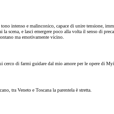
tono intenso e malinconico, capace di unire tensione, imma
i la scena, e lasci emergere poco alla volta il senso di prec
re lontano ma emotivamente vicino.
ui cerco di farmi guidare dal mio amore per le opere di My
cano, tra Veneto e Toscana la parentela è stretta.