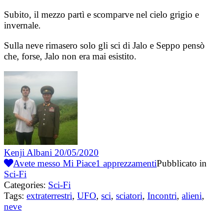
Subito, il mezzo partì e scomparve nel cielo grigio e
invernale.
Sulla neve rimasero solo gli sci di Jalo e Seppo pensò
che, forse, Jalo non era mai esistito.
Kenji Albani
20/05/2020
Avete messo Mi Piace
1
apprezzamenti
Pubblicato in
Sci-Fi
Categories:
Sci-Fi
Tags:
extraterrestri
,
UFO
,
sci
,
sciatori
,
Incontri
,
alieni
,
neve