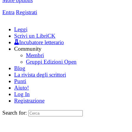
More options
Entra
Registrati
Leggi
Scrivi un LibriCK
Incubatore letterario
Community
Membri
Gruppi Edizioni Open
Blog
La rivista degli scrittori
Punti
Aiuto!
Log In
Registrazione
Search for: