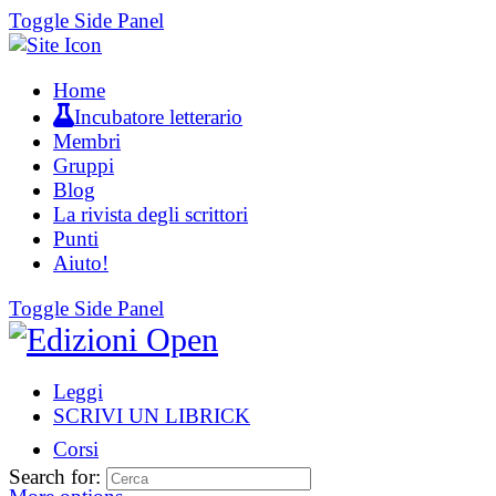
Toggle Side Panel
Home
Incubatore letterario
Membri
Gruppi
Blog
La rivista degli scrittori
Punti
Aiuto!
Toggle Side Panel
Leggi
SCRIVI UN LIBRICK
Corsi
Search for: