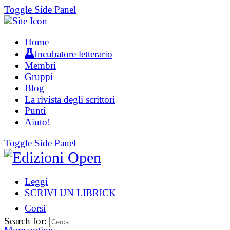
Toggle Side Panel
Home
Incubatore letterario
Membri
Gruppi
Blog
La rivista degli scrittori
Punti
Aiuto!
Toggle Side Panel
Leggi
SCRIVI UN LIBRICK
Corsi
Search for: