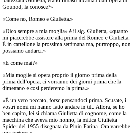
battezzata Giulietta, erano rimasti incantati dall’opera di
Gounod, la conosce?»
«Come no, Romeo e Giulietta.»
«Dico sempre a mia moglia» è il sig. Giulietta, «quanto
mi piacerebbe assistere alla prima del Romeo e Giulietta.
È in cartellone la prossima settimana ma, purtroppo, non
possiamo andarci.»
«E come mai?»
«Mia moglie si opera proprio il giorno prima della
prima dell’opera, ci vorranno dei giorni prima che la
dimettano e così perderemo la prima.»
«È un vero peccato, forse pensandoci prima. Scusate, i
vostri nomi mi hanno fatto andare in tilt. Allora, se ho
ben capito, lei si chiama Giulietta di cognome, come la
macchina che aveva mio nonno, la mitica Giulietta
Spider del 1955 disegnata da Pinin Farina. Ora varrebbe
una fortuna.»