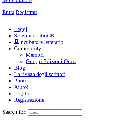
More options
Entra
Registrati
Leggi
Scrivi un LibriCK
Incubatore letterario
Community
Membri
Gruppi Edizioni Open
Blog
La rivista degli scrittori
Punti
Aiuto!
Log In
Registrazione
Search for: