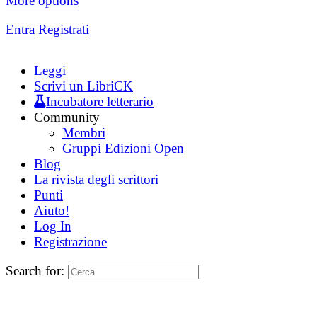
More options
Entra
Registrati
Leggi
Scrivi un LibriCK
Incubatore letterario
Community
Membri
Gruppi Edizioni Open
Blog
La rivista degli scrittori
Punti
Aiuto!
Log In
Registrazione
Search for: