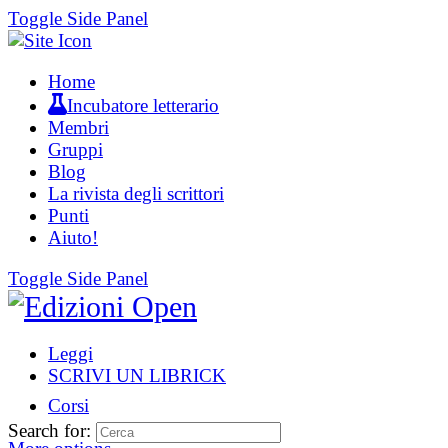
Toggle Side Panel
Home
Incubatore letterario
Membri
Gruppi
Blog
La rivista degli scrittori
Punti
Aiuto!
Toggle Side Panel
Leggi
SCRIVI UN LIBRICK
Corsi
Search for: