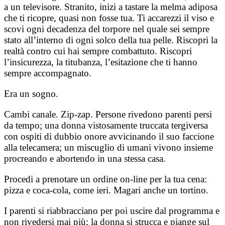
a un televisore. Stranito, inizi a tastare la melma adiposa
che ti ricopre, quasi non fosse tua. Ti accarezzi il viso e
scovi ogni decadenza del torpore nel quale sei sempre
stato all’interno di ogni solco della tua pelle. Riscopri la
realtà contro cui hai sempre combattuto. Riscopri
l’insicurezza, la titubanza, l’esitazione che ti hanno
sempre accompagnato.
Era un sogno.
Cambi canale. Zip-zap. Persone rivedono parenti persi
da tempo; una donna vistosamente truccata tergiversa
con ospiti di dubbio onore avvicinando il suo faccione
alla telecamera; un miscuglio di umani vivono insieme
procreando e abortendo in una stessa casa.
Procedi a prenotare un ordine on-line per la tua cena:
pizza e coca-cola, come ieri. Magari anche un tortino.
I parenti si riabbracciano per poi uscire dal programma e
non rivedersi mai più; la donna si strucca e piange sul