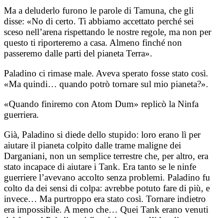
Ma a deluderlo furono le parole di Tamuna, che gli
disse: «No di certo. Ti abbiamo accettato perché sei
sceso nell’arena rispettando le nostre regole, ma non per
questo ti riporteremo a casa. Almeno finché non
passeremo dalle parti del pianeta Terra».
Paladino ci rimase male. Aveva sperato fosse stato così.
«Ma quindi… quando potrò tornare sul mio pianeta?».
«Quando finiremo con Atom Dum» replicò la Ninfa
guerriera.
Già, Paladino si diede dello stupido: loro erano lì per
aiutare il pianeta colpito dalle trame maligne dei
Darganiani, non un semplice terrestre che, per altro, era
stato incapace di aiutare i Tank. Era tanto se le ninfe
guerriere l’avevano accolto senza problemi. Paladino fu
colto da dei sensi di colpa: avrebbe potuto fare di più, e
invece… Ma purtroppo era stato così. Tornare indietro
era impossibile. A meno che… Quei Tank erano venuti