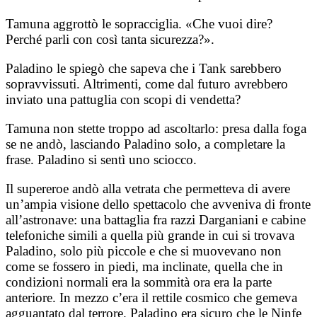
Tamuna aggrottò le sopracciglia. «Che vuoi dire?
Perché parli con così tanta sicurezza?».
Paladino le spiegò che sapeva che i Tank sarebbero
sopravvissuti. Altrimenti, come dal futuro avrebbero
inviato una pattuglia con scopi di vendetta?
Tamuna non stette troppo ad ascoltarlo: presa dalla foga
se ne andò, lasciando Paladino solo, a completare la
frase. Paladino si sentì uno sciocco.
Il supereroe andò alla vetrata che permetteva di avere
un’ampia visione dello spettacolo che avveniva di fronte
all’astronave: una battaglia fra razzi Darganiani e cabine
telefoniche simili a quella più grande in cui si trovava
Paladino, solo più piccole e che si muovevano non
come se fossero in piedi, ma inclinate, quella che in
condizioni normali era la sommità ora era la parte
anteriore. In mezzo c’era il rettile cosmico che gemeva
agguantato dal terrore. Paladino era sicuro che le Ninfe