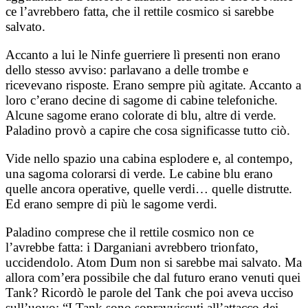
ce l’avrebbero fatta, che il rettile cosmico si sarebbe
salvato.
Accanto a lui le Ninfe guerriere lì presenti non erano
dello stesso avviso: parlavano a delle trombe e
ricevevano risposte. Erano sempre più agitate. Accanto a
loro c’erano decine di sagome di cabine telefoniche.
Alcune sagome erano colorate di blu, altre di verde.
Paladino provò a capire che cosa significasse tutto ciò.
Vide nello spazio una cabina esplodere e, al contempo,
una sagoma colorarsi di verde. Le cabine blu erano
quelle ancora operative, quelle verdi… quelle distrutte.
Ed erano sempre di più le sagome verdi.
Paladino comprese che il rettile cosmico non ce
l’avrebbe fatta: i Darganiani avrebbero trionfato,
uccidendolo. Atom Dum non si sarebbe mai salvato. Ma
allora com’era possibile che dal futuro erano venuti quei
Tank? Ricordò le parole del Tank che poi aveva ucciso
sull’uovo: “I Tank sono sopravvissuti all’attacco dei