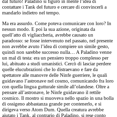
dal futuro! Paladino si figurò in mente l’idea di
contattare i Tank del futuro e cercare di convincerli a
mandarlo indietro nel tempo.
Ma era assurdo. Come poteva comunicare con loro? In
nessun modo. E poi la sua azione, originata da
quell’atto di vigliaccheria, avrebbe causato un
paradosso: se fosse intervenuto nel passato, nel presente
non avrebbe avuto l’idea di compiere un simile gesto,
quindi non sarebbe successo nulla… A Paladino venne
un mal di testa: era un pensiero troppo complesso per
lui, abituato a studi umanistici. Cercò di lasciar perdere
quelle elucubrazioni che lo distraevano e fare da
spettatore alle manovre delle Ninfe guerriere, le quali
guidavano l’astronave nel cosmo, comunicando fra loro
con quella lingua gutturale simile all’olandese. Oltre a
pensare all’astronave, le Ninfe guidavano il rettile
cosmico. Il mostro si muoveva nello spazio in una bolla
di ossigeno abbastanza grande per contenerlo, e si
dirigeva verso Atom Dum. Quella creatura avrebbe
aiutato i Tank, al contrario di Paladino, si rese conto