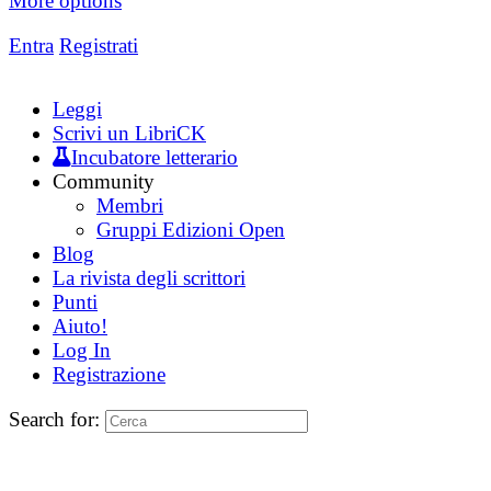
More options
Entra
Registrati
Leggi
Scrivi un LibriCK
Incubatore letterario
Community
Membri
Gruppi Edizioni Open
Blog
La rivista degli scrittori
Punti
Aiuto!
Log In
Registrazione
Search for: