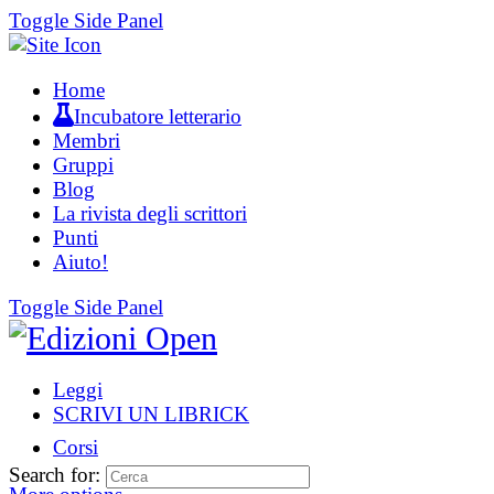
Toggle Side Panel
Home
Incubatore letterario
Membri
Gruppi
Blog
La rivista degli scrittori
Punti
Aiuto!
Toggle Side Panel
Leggi
SCRIVI UN LIBRICK
Corsi
Search for: