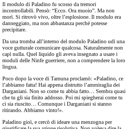
Il modulo di Paladino fu scosso da tremori
incontrollabili. Pensò: “Ecco. Ora muoio”. Ma non
morì. Si ritrovò vivo, oltre l’esplosione. Il modulo era
danneggiato, ma non abbastanza perché potesse
precipitare.
Da una tromba all’interno del modulo Paladino udì una
voce gutturale comunicare qualcosa. Naturalmente non
capì nulla. Quel liquido gli aveva insegnato a usare i
moduli delle Ninfe guerriere, non a comprendere la loro
lingua.
Poco dopo la voce di Tamuna proclamò: «Paladino, ce
l’abbiamo fatta! Hai appena distrutto l’ammiraglia dei
Darganiani. Non so come tu abbia fatto… Sembra quasi
che tu gli sia finito addosso. Poi mi spiegherai come tu
ci sia riuscito… Comunque i Darganiani si stanno
ritirando. Abbiamo vinto!».
Paladino gioì, e cercò di ideare una menzogna per
giustificare la sua azione risolutiva. Non voleva dire la