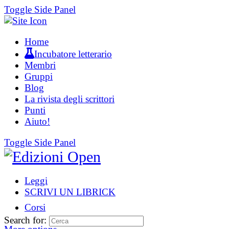
Toggle Side Panel
Home
Incubatore letterario
Membri
Gruppi
Blog
La rivista degli scrittori
Punti
Aiuto!
Toggle Side Panel
Leggi
SCRIVI UN LIBRICK
Corsi
Search for: