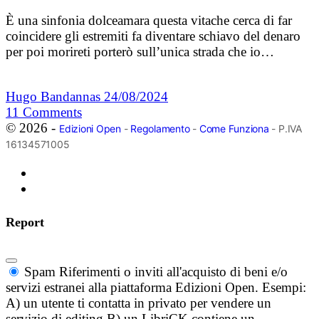
È una sinfonia dolceamara questa vitache cerca di far
coincidere gli estremiti fa diventare schiavo del denaro
per poi morireti porterò sull’unica strada che io…
Hugo Bandannas
24/08/2024
11
Comments
© 2026 -
Edizioni Open
-
Regolamento
-
Come Funziona
- P.IVA
16134571005
Report
Spam
Riferimenti o inviti all'acquisto di beni e/o
servizi estranei alla piattaforma Edizioni Open. Esempi:
A) un utente ti contatta in privato per vendere un
servizio di editing B) un LibriCK contiene un