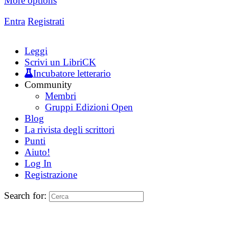
More options
Entra
Registrati
Leggi
Scrivi un LibriCK
Incubatore letterario
Community
Membri
Gruppi Edizioni Open
Blog
La rivista degli scrittori
Punti
Aiuto!
Log In
Registrazione
Search for: