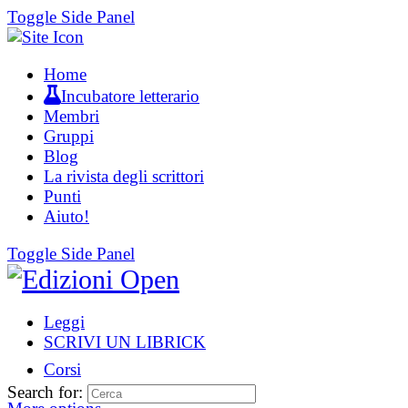
Toggle Side Panel
Home
Incubatore letterario
Membri
Gruppi
Blog
La rivista degli scrittori
Punti
Aiuto!
Toggle Side Panel
Leggi
SCRIVI UN LIBRICK
Corsi
Search for: