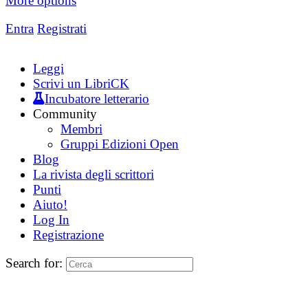
More options
Entra
Registrati
Leggi
Scrivi un LibriCK
Incubatore letterario
Community
Membri
Gruppi Edizioni Open
Blog
La rivista degli scrittori
Punti
Aiuto!
Log In
Registrazione
Search for: