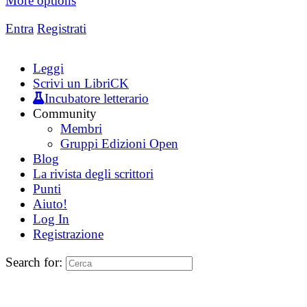
More options
Entra
Registrati
Leggi
Scrivi un LibriCK
Incubatore letterario
Community
Membri
Gruppi Edizioni Open
Blog
La rivista degli scrittori
Punti
Aiuto!
Log In
Registrazione
Search for: