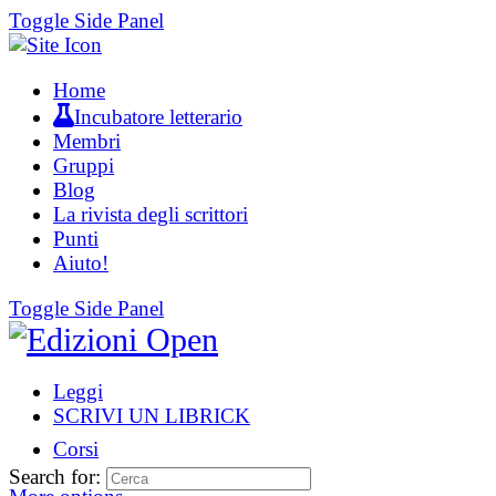
Toggle Side Panel
Home
Incubatore letterario
Membri
Gruppi
Blog
La rivista degli scrittori
Punti
Aiuto!
Toggle Side Panel
Leggi
SCRIVI UN LIBRICK
Corsi
Search for: