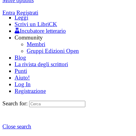
More options
Entra
Registrati
Leggi
Scrivi un LibriCK
Incubatore letterario
Community
Membri
Gruppi Edizioni Open
Blog
La rivista degli scrittori
Punti
Aiuto!
Log In
Registrazione
Search for:
Close search