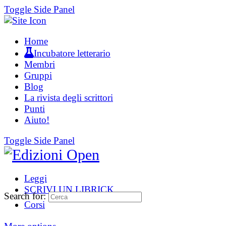
Toggle Side Panel
Home
Incubatore letterario
Membri
Gruppi
Blog
La rivista degli scrittori
Punti
Aiuto!
Toggle Side Panel
Leggi
SCRIVI UN LIBRICK
Search for:
Corsi