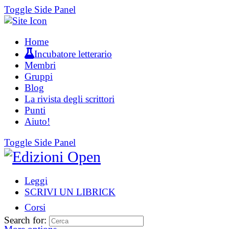
Toggle Side Panel
Home
Incubatore letterario
Membri
Gruppi
Blog
La rivista degli scrittori
Punti
Aiuto!
Toggle Side Panel
Leggi
SCRIVI UN LIBRICK
Corsi
Search for: