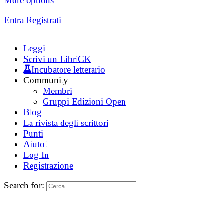
More options
Entra
Registrati
Leggi
Scrivi un LibriCK
Incubatore letterario
Community
Membri
Gruppi Edizioni Open
Blog
La rivista degli scrittori
Punti
Aiuto!
Log In
Registrazione
Search for: