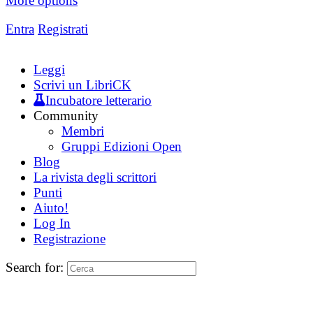
More options
Entra
Registrati
Leggi
Scrivi un LibriCK
Incubatore letterario
Community
Membri
Gruppi Edizioni Open
Blog
La rivista degli scrittori
Punti
Aiuto!
Log In
Registrazione
Search for: