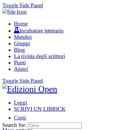
Toggle Side Panel
Home
Incubatore letterario
Membri
Gruppi
Blog
La rivista degli scrittori
Punti
Aiuto!
Toggle Side Panel
Leggi
SCRIVI UN LIBRICK
Corsi
Search for: