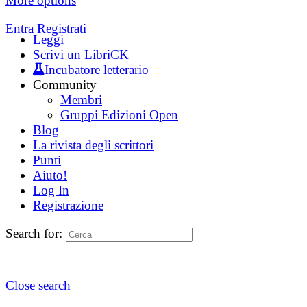
More options
Entra
Registrati
Leggi
Scrivi un LibriCK
Incubatore letterario
Community
Membri
Gruppi Edizioni Open
Blog
La rivista degli scrittori
Punti
Aiuto!
Log In
Registrazione
Search for:
Close search