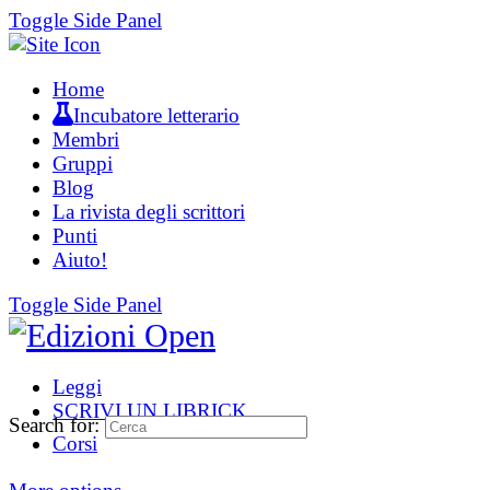
Toggle Side Panel
Home
Incubatore letterario
Membri
Gruppi
Blog
La rivista degli scrittori
Punti
Aiuto!
Toggle Side Panel
Leggi
SCRIVI UN LIBRICK
Search for:
Corsi