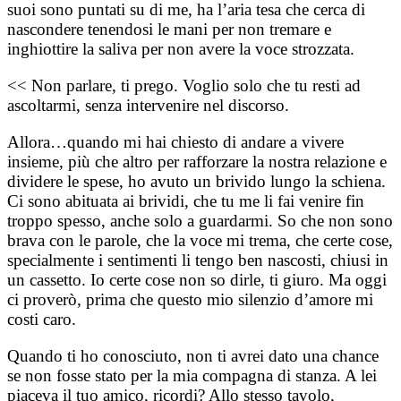
suoi sono puntati su di me, ha l’aria tesa che cerca di
nascondere tenendosi le mani per non tremare e
inghiottire la saliva per non avere la voce strozzata.
<< Non parlare, ti prego. Voglio solo che tu resti ad
ascoltarmi, senza intervenire nel discorso.
Allora…
quando mi hai chiesto di andare a vivere
insieme, più che altro per rafforzare la nostra relazione e
dividere le spese, ho avuto un brivido lungo la schiena.
Ci sono abituata ai brividi, che tu me li fai venire fin
troppo spesso, anche solo a guardarmi. So che non sono
brava con le parole, che la voce mi trema, che certe cose,
specialmente i sentimenti li tengo ben nascosti, chiusi in
un cassetto. Io certe cose non so dirle, ti giuro. Ma oggi
ci proverò, prima che questo mio silenzio d’amore mi
costi caro.
Quando ti ho conosciuto, non ti avrei dato una chance
se non fosse stato per la mia compagna di stanza. A lei
piaceva il tuo amico, ricordi? Allo stesso tavolo,