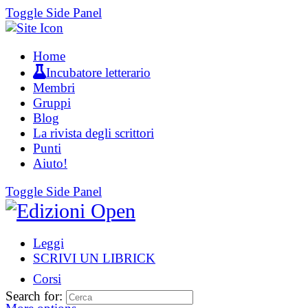
Toggle Side Panel
Home
Incubatore letterario
Membri
Gruppi
Blog
La rivista degli scrittori
Punti
Aiuto!
Toggle Side Panel
Leggi
SCRIVI UN LIBRICK
Corsi
Search for: