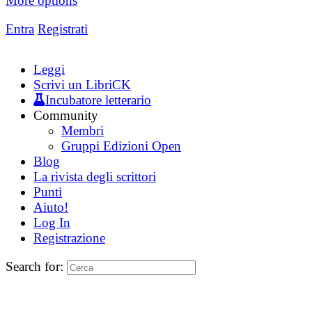
More options
Entra
Registrati
Leggi
Scrivi un LibriCK
Incubatore letterario
Community
Membri
Gruppi Edizioni Open
Blog
La rivista degli scrittori
Punti
Aiuto!
Log In
Registrazione
Search for: