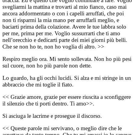
braccia. Ed è quello che voglio continuare a fare. Voglio
svegliarmi la mattina e trovarti al mio fianco, caso mai
ancora addormentato o con i capelli arruffati, che poi
non ti risparmi la mia mano per arruffarli meglio, e
baciarti prima della colazione. Avere le tue labbra solo
per me, prima per me. Voglio sussurrarti che ti amo
nell’orecchio e dedicarti parte dei miei giorni più belli.
Che se non ho te, non ho voglia di altro. >>
Respiro meglio ora. Mi sento sollevata. Non ho più pesi
sul cuore, non ho più parole non dette.
Lo guardo, ha gli occhi lucidi. Si alza e mi stringe in un
abbraccio che mi toglie il fiato.
<< Grazie amore, grazie per essere riuscita a sconfiggere
il silenzio che ti porti dentro. Ti amo>>.
Si asciuga le lacrime e prosegue il discorso.
<< Queste parole mi servivano, o meglio dire che le
aspettavo da tanto tempo. Che tu mi amassi io lo sapevo