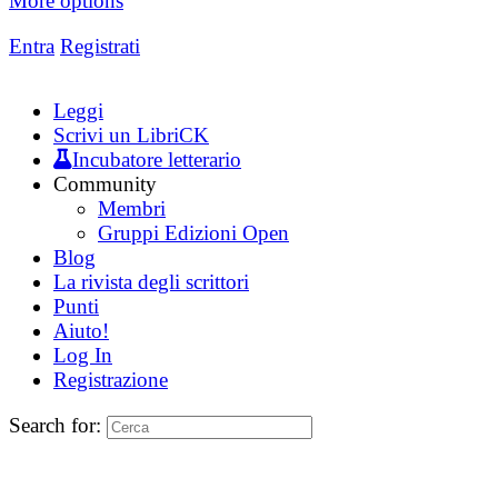
More options
Entra
Registrati
Leggi
Scrivi un LibriCK
Incubatore letterario
Community
Membri
Gruppi Edizioni Open
Blog
La rivista degli scrittori
Punti
Aiuto!
Log In
Registrazione
Search for: