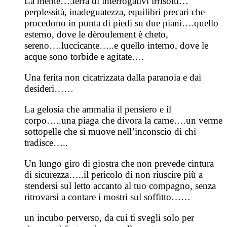
La mente….terra di interrogativi irrisolti…
perplessità, inadeguatezza, equilibri precari che
procedono in punta di piedi su due piani….quello
esterno, dove le dèroulement è cheto,
sereno….luccicante…..e quello interno, dove le
acque sono torbide e agitate….
Una ferita non cicatrizzata dalla paranoia e dai
desideri……
La gelosia che ammalia il pensiero e il
corpo…..una piaga che divora la carne….un verme
sottopelle che si muove nell’inconscio di chi
tradisce…..
Un lungo giro di giostra che non prevede cintura
di sicurezza…..il pericolo di non riuscire più a
stendersi sul letto accanto al tuo compagno, senza
ritrovarsi a contare i mostri sul soffitto……
un incubo perverso, da cui ti svegli solo per