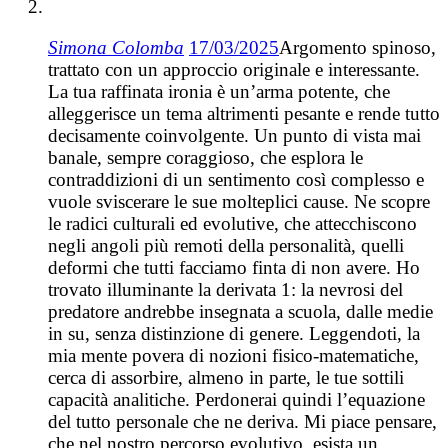
Simona Colomba
17/03/2025
Argomento spinoso,
trattato con un approccio originale e interessante.
La tua raffinata ironia è un’arma potente, che
alleggerisce un tema altrimenti pesante e rende tutto
decisamente coinvolgente. Un punto di vista mai
banale, sempre coraggioso, che esplora le
contraddizioni di un sentimento così complesso e
vuole sviscerare le sue molteplici cause. Ne scopre
le radici culturali ed evolutive, che attecchiscono
negli angoli più remoti della personalità, quelli
deformi che tutti facciamo finta di non avere. Ho
trovato illuminante la derivata 1: la nevrosi del
predatore andrebbe insegnata a scuola, dalle medie
in su, senza distinzione di genere. Leggendoti, la
mia mente povera di nozioni fisico-matematiche,
cerca di assorbire, almeno in parte, le tue sottili
capacità analitiche. Perdonerai quindi l’equazione
del tutto personale che ne deriva. Mi piace pensare,
che nel nostro percorso evolutivo, esista un