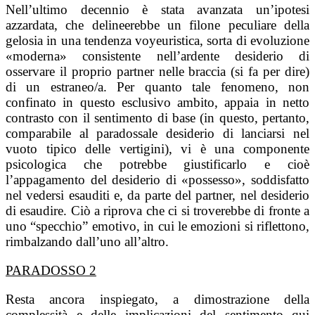
Nell’ultimo decennio è stata avanzata un’ipotesi
azzardata, che delineerebbe un filone peculiare della
gelosia in una tendenza voyeuristica, sorta di evoluzione
«moderna» consistente nell’ardente desiderio di
osservare il proprio partner nelle braccia (si fa per dire)
di un estraneo/a. Per quanto tale fenomeno, non
confinato in questo esclusivo ambito, appaia in netto
contrasto con il sentimento di base (in questo, pertanto,
comparabile al paradossale desiderio di lanciarsi nel
vuoto tipico delle vertigini), vi è una componente
psicologica che potrebbe giustificarlo e cioè
l’appagamento del desiderio di «possesso», soddisfatto
nel vedersi esauditi e, da parte del partner, nel desiderio
di esaudire. Ciò a riprova che ci si troverebbe di fronte a
uno “specchio” emotivo, in cui le emozioni si riflettono,
rimbalzando dall’uno all’altro.
PARADOSSO 2
Resta ancora inspiegato, a dimostrazione della
complessità e delle implicazioni del sentimento qui