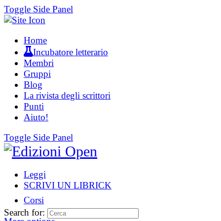
Toggle Side Panel
Home
Incubatore letterario
Membri
Gruppi
Blog
La rivista degli scrittori
Punti
Aiuto!
Toggle Side Panel
Leggi
SCRIVI UN LIBRICK
Corsi
Search for: