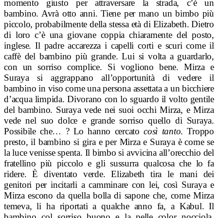
momento giusto per attraversare la strada, c’è un
bambino. Avrà otto anni. Tiene per mano un bimbo più
piccolo, probabilmente della stessa età di Elizabeth. Dietro
di loro c’è una giovane coppia chiaramente del posto,
inglese. Il padre accarezza i capelli corti e scuri come il
caffè del bambino più grande. Lui si volta a guardarlo,
con un sorriso complice. Si vogliono bene. Mirza e
Suraya si aggrappano all’opportunità di vedere il
bambino in viso come una persona assettata a un bicchiere
d’acqua limpida. Divorano con lo sguardo il volto gentile
del bambino. Suraya vede nei suoi occhi Mirza, e Mirza
vede nel suo dolce e grande sorriso quello di Suraya.
Possibile che… ? Lo hanno cercato
così tanto
. Troppo
presto, il bambino si gira e per Mirza e Suraya è come se
la luce venisse spenta. Il bimbo si avvicina all’orecchio del
fratellino più piccolo e gli sussurra qualcosa che lo fa
ridere.
È diventato verde. Elizabeth tira le mani dei
genitori per incitarli a camminare con lei, così Suraya e
Mirza escono da quella bolla di sapone che, come Mirza
temeva, li ha riportati a qualche anno fa, a Kabul. Il
bambino col sorriso buono e la pelle color nocciola,