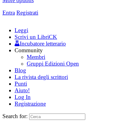
More options
Entra
Registrati
Leggi
Scrivi un LibriCK
Incubatore letterario
Community
Membri
Gruppi Edizioni Open
Blog
La rivista degli scrittori
Punti
Aiuto!
Log In
Registrazione
Search for: