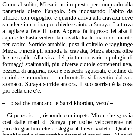
Come al solito, Mirza è uscito presto per comprarlo alla
panetteria dietro l’angolo. Sta indossando l’abito da
ufficio, con orgoglio, e quando arriva alla cravatta deve
scendere in cucina per chiedere aiuto a Suraya. La trova
a tagliare a fette il pane. Appena fa ingresso lei alza il
capo e le basta vedere la cravatta tra le mani del marito
per capire. Sorride amabile, posa il coltello e raggiunge
Mirza. Finché gli annoda la cravatta, Mirza sbircia oltre
le sue spalle. Alla vista del piatto con varie topologie di
formaggi spalmabili, più diverse ciotole contenenti uva,
pezzetti di anguria, noci e pistacchi sgusciati, e fettine di
cetriolo e pomodoro… un brontolio si fa sentire dal suo
stomaco. Suraya sorride ancora. Il suo sorriso è la cosa
più bella che c’è.
– Lo sai che mancano le Sabzi khordan, vero? –
– Ci penso io – , risponde con impeto Mirza, che sguscia
così dalle mani di Suraya per uscire velocemente nel
piccolo giardino che costeggia il breve vialetto. Quattro