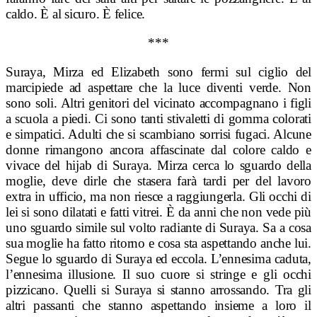
caldo.
È al sicuro.
È felice.
***
Suraya, Mirza ed Elizabeth sono fermi sul ciglio del
marcipiede ad aspettare che la luce diventi verde. Non
sono soli. Altri genitori del vicinato accompagnano i figli
a scuola a piedi. Ci sono tanti stivaletti di gomma colorati
e simpatici. Adulti che si scambiano sorrisi fugaci. Alcune
donne rimangono ancora affascinate dal colore caldo e
vivace del
hijab di Suraya. Mirza cerca lo sguardo della
moglie, deve dirle che stasera farà tardi per del lavoro
extra in ufficio, ma non riesce a raggiungerla. Gli occhi di
lei si sono dilatati e fatti vitrei.
È da anni che non vede più
uno sguardo simile sul volto radiante di Suraya. Sa a cosa
sua moglie ha fatto ritorno e cosa sta aspettando anche lui.
Segue lo sguardo di Suraya ed eccola. L’ennesima caduta,
l’ennesima illusione. Il suo cuore si stringe e gli occhi
pizzicano. Quelli si Suraya si stanno arrossando. Tra gli
altri passanti che stanno aspettando insieme a loro il