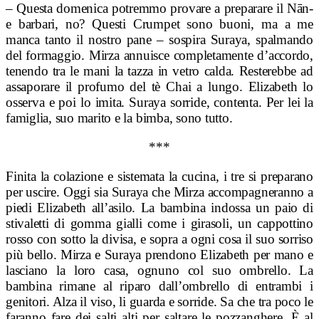
– Questa domenica potremmo provare a preparare il
Nān-
e barbari, no? Questi Crumpet sono buoni, ma a me
manca tanto il nostro pane – sospira Suraya, spalmando
del formaggio. Mirza annuisce completamente d’accordo,
tenendo tra le mani la tazza in vetro calda. Resterebbe ad
assaporare il profumo del tè Chai a lungo. Elizabeth lo
osserva e poi lo imita. Suraya sorride, contenta. Per lei la
famiglia, suo marito e la bimba, sono tutto.
***
Finita la colazione e sistemata la cucina, i tre si preparano
per uscire. Oggi sia Suraya che Mirza accompagneranno a
piedi Elizabeth all’asilo. La bambina indossa un paio di
stivaletti di gomma gialli come i girasoli, un cappottino
rosso con sotto la divisa, e sopra a ogni cosa il suo sorriso
più bello. Mirza e Suraya prendono Elizabeth per mano e
lasciano la loro casa, ognuno col suo ombrello. La
bambina rimane al riparo dall’ombrello di entrambi i
genitori. Alza il viso, li guarda e sorride. Sa che tra poco le
faranno fare dei salti alti per saltare le pozzanghere.
È al