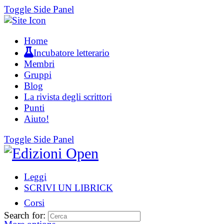
Toggle Side Panel
Home
Incubatore letterario
Membri
Gruppi
Blog
La rivista degli scrittori
Punti
Aiuto!
Toggle Side Panel
Leggi
SCRIVI UN LIBRICK
Corsi
Search for: