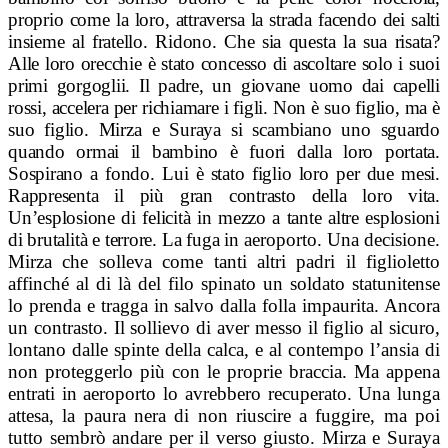
proprio come la loro, attraversa la strada facendo dei salti
insieme al fratello. Ridono. Che sia questa la sua risata?
Alle loro orecchie è stato concesso di ascoltare solo i suoi
primi gorgoglii. Il padre, un giovane uomo dai capelli
rossi, accelera per richiamare i figli. Non è suo figlio, ma è
suo figlio. Mirza e Suraya si scambiano uno sguardo
quando ormai il bambino è fuori dalla loro portata.
Sospirano a fondo. Lui è stato figlio loro per due mesi.
Rappresenta il più gran contrasto della loro vita.
Un’esplosione di felicità in mezzo a tante altre esplosioni
di brutalità e terrore. La fuga in
aeroporto. Una decisione.
Mirza che solleva come tanti altri padri il figlioletto
affinché al di là del filo spinato un soldato statunitense
lo prenda e tragga in salvo dalla folla impaurita. Ancora
un contrasto. Il sollievo di aver messo il figlio al sicuro,
lontano dalle spinte della calca, e al contempo l’ansia di
non proteggerlo più con le proprie braccia. Ma appena
entrati in aeroporto lo avrebbero recuperato. Una lunga
attesa, la paura nera di non riuscire a fuggire, ma poi
tutto sembrò andare per il verso giusto. Mirza e Suraya