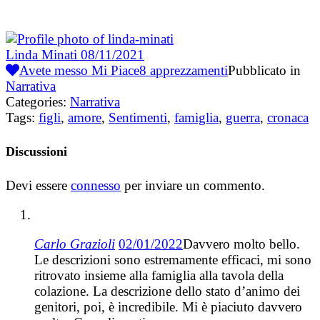
Linda Minati
08/11/2021
Avete messo Mi Piace
8
apprezzamenti
Pubblicato in
Narrativa
Categories:
Narrativa
Tags:
figli
,
amore
,
Sentimenti
,
famiglia
,
guerra
,
cronaca
Discussioni
Devi essere
connesso
per inviare un commento.
Carlo Grazioli
02/01/2022
Davvero molto bello.
Le descrizioni sono estremamente efficaci, mi sono
ritrovato insieme alla famiglia alla tavola della
colazione. La descrizione dello stato d’animo dei
genitori, poi, è incredibile. Mi è piaciuto davvero