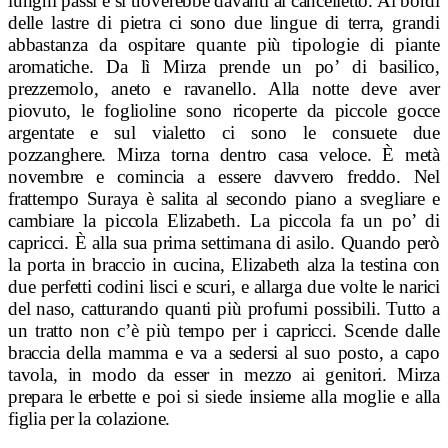
lunghi passi e si troverebbe davanti al cancelletto. Ai bordi
delle lastre di pietra ci sono due lingue di terra, grandi
abbastanza da ospitare quante più tipologie di piante
aromatiche. Da lì Mirza prende un po’ di basilico,
prezzemolo, aneto e ravanello. Alla notte deve aver
piovuto, le foglioline sono ricoperte da piccole gocce
argentate e sul vialetto ci sono le consuete due
pozzanghere. Mirza torna dentro casa veloce.
È metà
novembre e comincia a essere davvero freddo. Nel
frattempo Suraya è salita al secondo piano a svegliare e
cambiare la piccola Elizabeth. La piccola fa un po’ di
capricci.
È
alla sua prima settimana di asilo. Quando però
la porta in braccio in cucina, Elizabeth alza la testina con
due perfetti codini lisci e scuri, e allarga due volte le narici
del naso, catturando quanti più profumi possibili. Tutto a
un tratto non c’è più tempo per i capricci. Scende dalle
braccia della mamma e va a sedersi al suo posto, a capo
tavola, in modo da esser in mezzo ai genitori. Mirza
prepara le erbette e poi si siede insieme alla moglie e alla
figlia per la colazione.