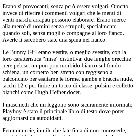
Erano sì provocanti, senza però essere volgari. Ometto
invece di riferire i commenti volgari che le menti di
venti maschi arrapati possono elaborare. Erano merce
alla mercè di uomini senza scrupoli, specialmente
quando soli, senza mogli o compagne al loro fianco.
Averle lì sarebbero state una spina nel fianco.
Le Bunny Girl erano vestite, o meglio svestite, con la
loro caratteristica “mise” distintiva: due lunghe orecchie
nere pelose, un pon pon morbido bianco sul fondo
schiena, un corpetto ben stretto con reggiseno a
balconcino per esaltarne le forme, gambe e braccia nude,
tacchi 12 e per finire un tocco di classe: polsini e colletto
bianchi come Hugh Hefner docet.
I maschietti che mi leggono sono sicuramente informati;
Playboy è stato il principale libro di testo dove poter
aggiornarsi da autodidatti.
Femminuccie, inutile che fate finta di non conoscerle,