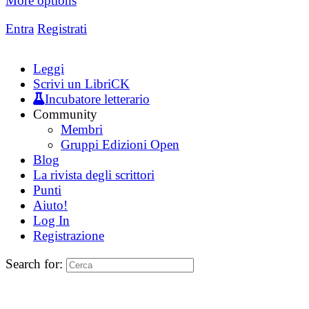
More options
Entra
Registrati
Leggi
Scrivi un LibriCK
Incubatore letterario
Community
Membri
Gruppi Edizioni Open
Blog
La rivista degli scrittori
Punti
Aiuto!
Log In
Registrazione
Search for: