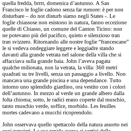
quella fredda, brrrr, domenica d’autunno. A San
Francisco le foglie cadono senza far rumore: è per non
disturbare – do not disturb siamo negli States -. Le
foglie chiassose non esistono in natura, fanno eccezione
quelle di Chiasso, un comune del Canton Ticino: non
ne potevano più del pacifico, quieto e silenzioso tran
tran svizzero. Ritornando alle nostre foglie “francescane”
le si vedeva ondeggiare leggere e leggiadre stando
davanti alla grande vetrata nel salone della villa che si
affacciava sulla grande baia. John l’aveva pagata
qualche milionata, non la vetrata, la villa: 360 metri
quadrati su tre livelli, senza un passaggio a livello. Non
mancava una grande piscina e una dependance. Tutto
intorno uno splendido giardino, ora vestito con i colori
dell’autunno. In mezzo al verde un grande albero dalla
folta chioma; sotto, le radici erano coperte dal muschio,
tanto muschio verde, soffice, morbido. Les feuilles
mortes cadevano a mucchi ricoprendolo.
John osservava quello spettacolo della natura assorto nei
suoi pensieri. La sua rapida ascesa ai vertici della