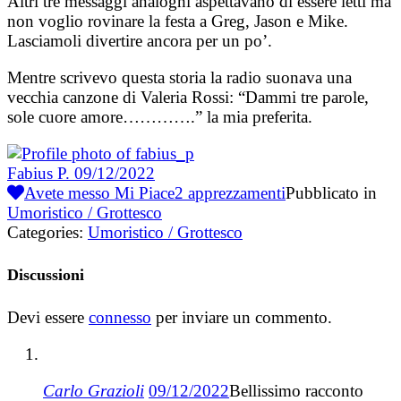
Altri tre messaggi analoghi aspettavano di essere letti ma
non voglio rovinare la festa a Greg, Jason e Mike.
Lasciamoli divertire ancora per un po’.
Mentre scrivevo questa storia la radio suonava una
vecchia canzone di Valeria Rossi: “Dammi tre parole,
sole cuore amore………….” la mia preferita.
Fabius P.
09/12/2022
Avete messo Mi Piace
2
apprezzamenti
Pubblicato in
Umoristico / Grottesco
Categories:
Umoristico / Grottesco
Discussioni
Devi essere
connesso
per inviare un commento.
Carlo Grazioli
09/12/2022
Bellissimo racconto