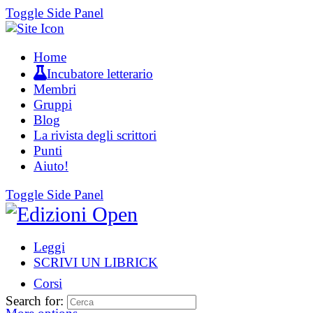
Toggle Side Panel
Home
Incubatore letterario
Membri
Gruppi
Blog
La rivista degli scrittori
Punti
Aiuto!
Toggle Side Panel
Leggi
SCRIVI UN LIBRICK
Corsi
Search for: