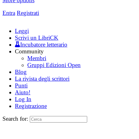
More options
Entra
Registrati
Leggi
Scrivi un LibriCK
Incubatore letterario
Community
Membri
Gruppi Edizioni Open
Blog
La rivista degli scrittori
Punti
Aiuto!
Log In
Registrazione
Search for: