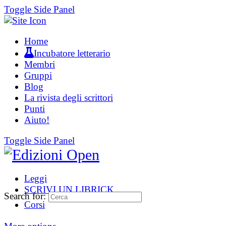
Toggle Side Panel
Home
Incubatore letterario
Membri
Gruppi
Blog
La rivista degli scrittori
Punti
Aiuto!
Toggle Side Panel
Leggi
SCRIVI UN LIBRICK
Search for:
Corsi