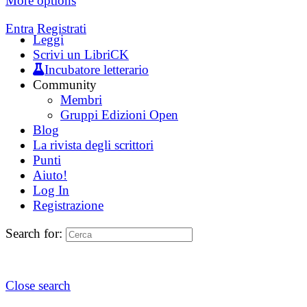
More options
Entra
Registrati
Leggi
Scrivi un LibriCK
Incubatore letterario
Community
Membri
Gruppi Edizioni Open
Blog
La rivista degli scrittori
Punti
Aiuto!
Log In
Registrazione
Search for:
Close search