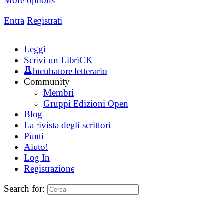
More options
Entra
Registrati
Leggi
Scrivi un LibriCK
Incubatore letterario
Community
Membri
Gruppi Edizioni Open
Blog
La rivista degli scrittori
Punti
Aiuto!
Log In
Registrazione
Search for: