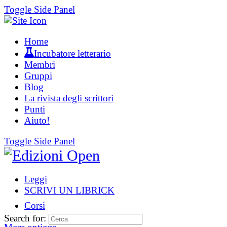
Toggle Side Panel
Home
Incubatore letterario
Membri
Gruppi
Blog
La rivista degli scrittori
Punti
Aiuto!
Toggle Side Panel
Leggi
SCRIVI UN LIBRICK
Corsi
Search for: