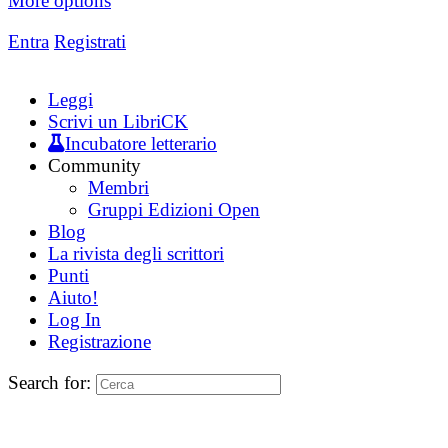
More options
Entra
Registrati
Leggi
Scrivi un LibriCK
Incubatore letterario
Community
Membri
Gruppi Edizioni Open
Blog
La rivista degli scrittori
Punti
Aiuto!
Log In
Registrazione
Search for: