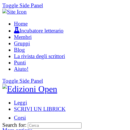
Toggle Side Panel
Home
Incubatore letterario
Membri
Gruppi
Blog
La rivista degli scrittori
Punti
Aiuto!
Toggle Side Panel
Leggi
SCRIVI UN LIBRICK
Corsi
Search for: