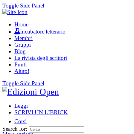
Toggle Side Panel
Home
Incubatore letterario
Membri
Gruppi
Blog
La rivista degli scrittori
Punti
Aiuto!
Toggle Side Panel
Leggi
SCRIVI UN LIBRICK
Corsi
Search for: