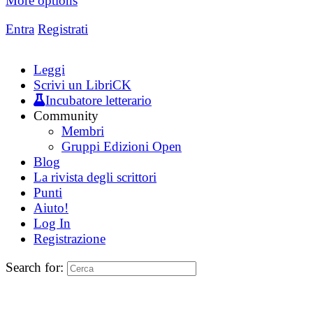
More options
Entra
Registrati
Leggi
Scrivi un LibriCK
Incubatore letterario
Community
Membri
Gruppi Edizioni Open
Blog
La rivista degli scrittori
Punti
Aiuto!
Log In
Registrazione
Search for: