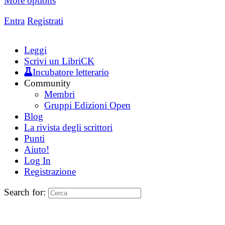
More options
Entra
Registrati
Leggi
Scrivi un LibriCK
Incubatore letterario
Community
Membri
Gruppi Edizioni Open
Blog
La rivista degli scrittori
Punti
Aiuto!
Log In
Registrazione
Search for: