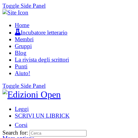
Toggle Side Panel
Home
Incubatore letterario
Membri
Gruppi
Blog
La rivista degli scrittori
Punti
Aiuto!
Toggle Side Panel
Leggi
SCRIVI UN LIBRICK
Corsi
Search for: