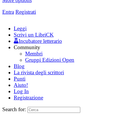
More options
Entra
Registrati
Leggi
Scrivi un LibriCK
Incubatore letterario
Community
Membri
Gruppi Edizioni Open
Blog
La rivista degli scrittori
Punti
Aiuto!
Log In
Registrazione
Search for: