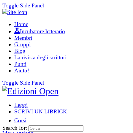
Toggle Side Panel
Home
Incubatore letterario
Membri
Gruppi
Blog
La rivista degli scrittori
Punti
Aiuto!
Toggle Side Panel
Leggi
SCRIVI UN LIBRICK
Corsi
Search for: