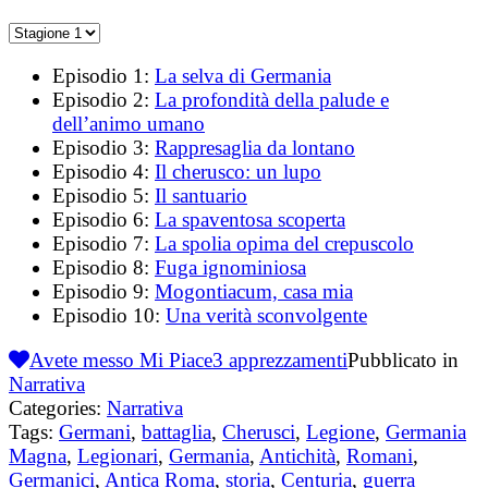
Episodio 1:
La selva di Germania
Episodio 2:
La profondità della palude e
dell’animo umano
Episodio 3:
Rappresaglia da lontano
Episodio 4:
Il cherusco: un lupo
Episodio 5:
Il santuario
Episodio 6:
La spaventosa scoperta
Episodio 7:
La spolia opima del crepuscolo
Episodio 8:
Fuga ignominiosa
Episodio 9:
Mogontiacum, casa mia
Episodio 10:
Una verità sconvolgente
Avete messo Mi Piace
3
apprezzamenti
Pubblicato in
Narrativa
Categories:
Narrativa
Tags:
Germani
,
battaglia
,
Cherusci
,
Legione
,
Germania
Magna
,
Legionari
,
Germania
,
Antichità
,
Romani
,
Germanici
,
Antica Roma
,
storia
,
Centuria
,
guerra