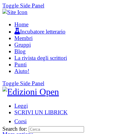
Toggle Side Panel
Home
Incubatore letterario
Membri
Gruppi
Blog
La rivista degli scrittori
Punti
Aiuto!
Toggle Side Panel
Leggi
SCRIVI UN LIBRICK
Corsi
Search for: