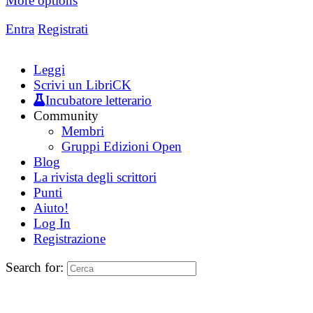
More options
Entra
Registrati
Leggi
Scrivi un LibriCK
Incubatore letterario
Community
Membri
Gruppi Edizioni Open
Blog
La rivista degli scrittori
Punti
Aiuto!
Log In
Registrazione
Search for: