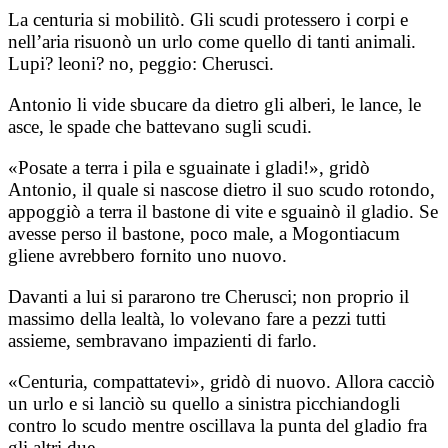
La centuria si mobilitò. Gli scudi protessero i corpi e
nell’aria risuonò un urlo come quello di tanti animali.
Lupi? leoni? no, peggio: Cherusci.
Antonio li vide sbucare da dietro gli alberi, le lance, le
asce, le spade che battevano sugli scudi.
«Posate a terra i pila e sguainate i gladi!», gridò
Antonio, il quale si nascose dietro il suo scudo rotondo,
appoggiò a terra il bastone di vite e sguainò il gladio. Se
avesse perso il bastone, poco male, a Mogontiacum
gliene avrebbero fornito uno nuovo.
Davanti a lui si pararono tre Cherusci; non proprio il
massimo della lealtà, lo volevano fare a pezzi tutti
assieme, sembravano impazienti di farlo.
«Centuria, compattatevi», gridò di nuovo. Allora cacciò
un urlo e si lanciò su quello a sinistra picchiandogli
contro lo scudo mentre oscillava la punta del gladio fra
gli altri due.