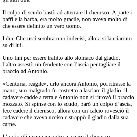
Il colpo di scudo bastò ad atterrare il cherusco. A parte i
baffi e la barba, era molto gracile, non aveva molto di
che essere definito un vero uomo.
I due Cherusci sembrarono indecisi, allora si lanciarono
su di lui.
Uno finì per essere trafitto allo stomaco dal gladio,
l’altro assestò un fendente con l’ascia per tagliare il
braccio ad Antonio.
«Centuria, reagite», urlò ancora Antonio, poi ritrasse la
mano, suo malgrado fu costretto a lasciare il gladio, il
cadavere cadde a terra e Antonio non si ritrovò il braccio
mozzato. Si spinse con lo scudo, parò un colpo d’ascia,
fece cadere il cherusco, allora con un calcio rovesciò il
cadavere che aveva ucciso e strappò il gladio dalla sua
carne.
L’optio gli venne incontro e uccise il cherusco.