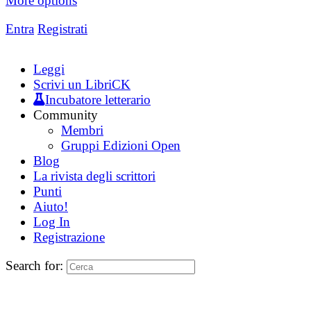
More options
Entra
Registrati
Leggi
Scrivi un LibriCK
Incubatore letterario
Community
Membri
Gruppi Edizioni Open
Blog
La rivista degli scrittori
Punti
Aiuto!
Log In
Registrazione
Search for: