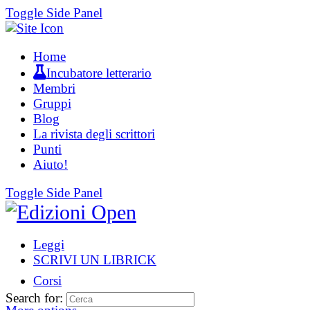
Toggle Side Panel
Home
Incubatore letterario
Membri
Gruppi
Blog
La rivista degli scrittori
Punti
Aiuto!
Toggle Side Panel
Leggi
SCRIVI UN LIBRICK
Corsi
Search for: