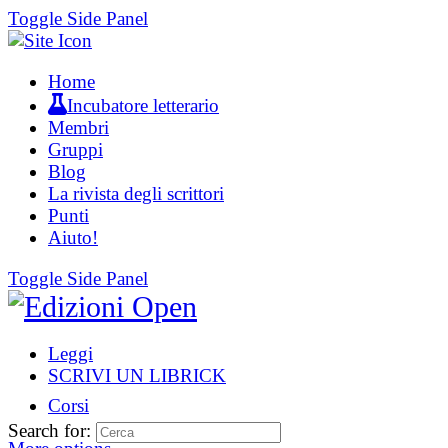
Toggle Side Panel
Home
Incubatore letterario
Membri
Gruppi
Blog
La rivista degli scrittori
Punti
Aiuto!
Toggle Side Panel
Leggi
SCRIVI UN LIBRICK
Corsi
Search for: