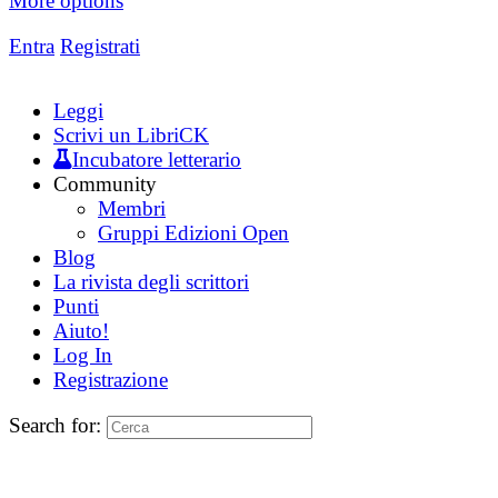
More options
Entra
Registrati
Leggi
Scrivi un LibriCK
Incubatore letterario
Community
Membri
Gruppi Edizioni Open
Blog
La rivista degli scrittori
Punti
Aiuto!
Log In
Registrazione
Search for: