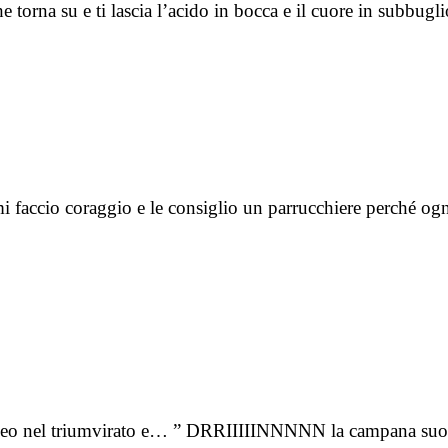
e torna su e ti lascia l’acido in bocca e il cuore in subb
mi faccio coraggio e le consiglio un parrucchiere perché 
mpeo nel triumvirato e… ” DRRIIIIINNNNN la campana suonò