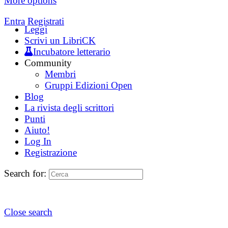
More options
Entra
Registrati
Leggi
Scrivi un LibriCK
Incubatore letterario
Community
Membri
Gruppi Edizioni Open
Blog
La rivista degli scrittori
Punti
Aiuto!
Log In
Registrazione
Search for:
Close search