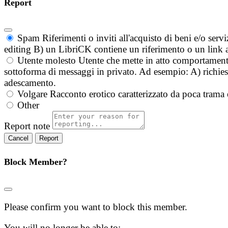
Report
Spam
Riferimenti o inviti all'acquisto di beni e/o ser
editing B) un LibriCK contiene un riferimento o un link a
Utente molesto
Utente che mette in atto comportament
sottoforma di messaggi in privato. Ad esempio: A) richieste
adescamento.
Volgare
Racconto erotico caratterizzato da poca trama 
Other
Report note
Report
Block Member?
Please confirm you want to block this member.
You will no longer be able to: