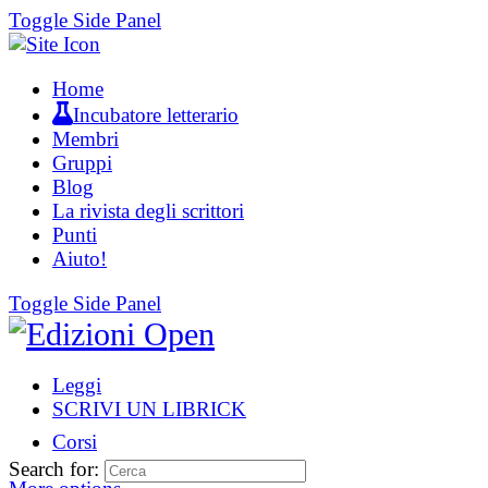
Toggle Side Panel
Home
Incubatore letterario
Membri
Gruppi
Blog
La rivista degli scrittori
Punti
Aiuto!
Toggle Side Panel
Leggi
SCRIVI UN LIBRICK
Corsi
Search for: