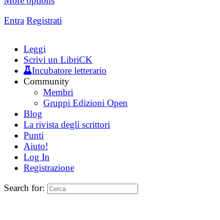
More options
Entra
Registrati
Leggi
Scrivi un LibriCK
Incubatore letterario
Community
Membri
Gruppi Edizioni Open
Blog
La rivista degli scrittori
Punti
Aiuto!
Log In
Registrazione
Search for: