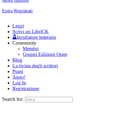
More options
Entra
Registrati
Leggi
Scrivi un LibriCK
Incubatore letterario
Community
Membri
Gruppi Edizioni Open
Blog
La rivista degli scrittori
Punti
Aiuto!
Log In
Registrazione
Search for: