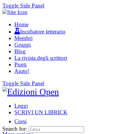
Toggle Side Panel
Home
Incubatore letterario
Membri
Gruppi
Blog
La rivista degli scrittori
Punti
Aiuto!
Toggle Side Panel
Leggi
SCRIVI UN LIBRICK
Corsi
Search for: