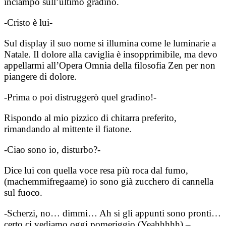
inciampo sull’ultimo gradino.
-Cristo è lui-
Sul display il suo nome si illumina come le luminarie a
Natale. Il dolore alla caviglia è insopprimibile, ma devo
appellarmi all’Opera Omnia della filosofia Zen per non
piangere di dolore.
-Prima o poi distruggerò quel gradino!-
Rispondo al mio pizzico di chitarra preferito,
rimandando al mittente il fiatone.
-Ciao sono io, disturbo?-
Dice lui con quella voce resa più roca dal fumo,
(machemmifregaame) io sono già zucchero di cannella
sul fuoco.
-Scherzi, no… dimmi… Ah si gli appunti sono pronti…
certo ci vediamo oggi pomeriggio (Yeahhhhh) –