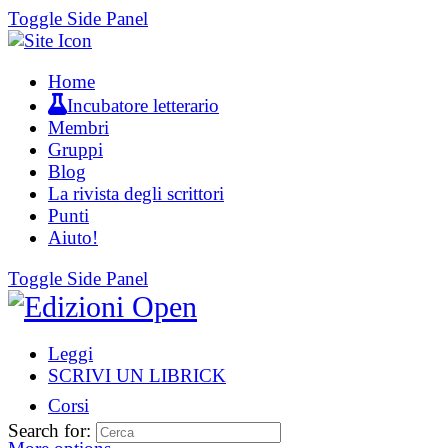
Toggle Side Panel
Home
Incubatore letterario
Membri
Gruppi
Blog
La rivista degli scrittori
Punti
Aiuto!
Toggle Side Panel
Leggi
SCRIVI UN LIBRICK
Corsi
Search for: