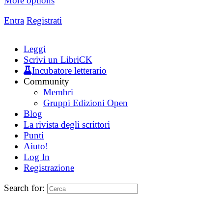
More options
Entra
Registrati
Leggi
Scrivi un LibriCK
Incubatore letterario
Community
Membri
Gruppi Edizioni Open
Blog
La rivista degli scrittori
Punti
Aiuto!
Log In
Registrazione
Search for: