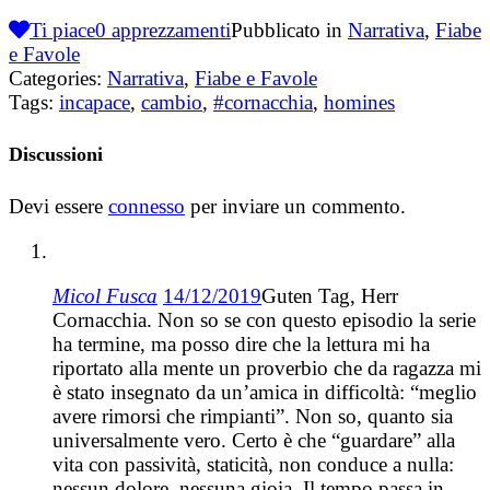
Ti piace
0
apprezzamenti
Pubblicato in
Narrativa
,
Fiabe
e Favole
Categories:
Narrativa
,
Fiabe e Favole
Tags:
incapace
,
cambio
,
#cornacchia
,
homines
Discussioni
Devi essere
connesso
per inviare un commento.
Micol Fusca
14/12/2019
Guten Tag, Herr
Cornacchia. Non so se con questo episodio la serie
ha termine, ma posso dire che la lettura mi ha
riportato alla mente un proverbio che da ragazza mi
è stato insegnato da un’amica in difficoltà: “meglio
avere rimorsi che rimpianti”. Non so, quanto sia
universalmente vero. Certo è che “guardare” alla
vita con passività, staticità, non conduce a nulla:
nessun dolore, nessuna gioia. Il tempo passa in