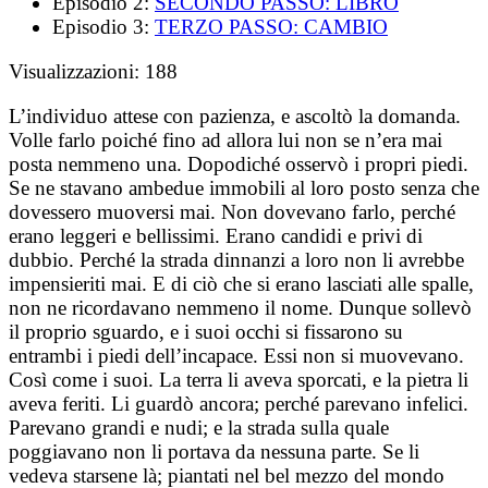
Episodio 2:
SECONDO PASSO: LIBRO
Episodio 3:
TERZO PASSO: CAMBIO
Visualizzazioni:
188
L’individuo attese con pazienza, e ascoltò la domanda.
Volle farlo poiché fino ad allora lui non se n’era mai
posta nemmeno una. Dopodiché osservò i propri piedi.
Se ne stavano ambedue immobili al loro posto senza che
dovessero muoversi mai. Non dovevano farlo, perché
erano leggeri e bellissimi. Erano candidi e privi di
dubbio. Perché la strada dinnanzi a loro non li avrebbe
impensieriti mai. E di ciò che si erano lasciati alle spalle,
non ne ricordavano nemmeno il nome. Dunque sollevò
il proprio sguardo,
e i suoi occhi si fissarono su
entrambi i piedi dell’incapace. Essi non si muovevano.
Così come i suoi. La terra li aveva sporcati, e la pietra li
aveva feriti. Li guardò ancora; perché parevano infelici.
Parevano grandi e nudi; e la strada sulla quale
poggiavano non li portava da nessuna parte. Se li
vedeva starsene là; piantati nel bel mezzo del mondo