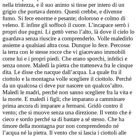
nella tristezza, e il suo animo si tinse per intero di un
grigio che portava dentro. Questi crebbe, e divenne
fumo. Si fece enorme e pesante; doloroso e colmo di
veleno. E infine gli soffocò il cuore. L’incapace serrò i
propri due pugni. Li gettò verso l’alto, là dove il cielo lo
guardava senza riuscire a comprenderlo. Volle maledirlo
assieme a qualsiasi altra cosa. Dunque lo fece. Percosse
la terra con le stesse rocce che vi giacevano immobili
come lui e i propri piedi. Che erano sporchi, infelici e
senza onore. Maledì la pietra che tratteneva fra le cinque
dita. Le disse che nacque dall’acqua. La quale fra il
ciottolo e la montagna volle scegliere il ciottolo. Perché
da un qualcosa ci deve pur nascere un qualcos’altro.
Maledì le madri, perché non sanno scegliere fra la vita e
la morte. E maledì i figli; che imparano a camminare
prima ancora di imparare a fermarsi. Gridò contro il
vento; che si muove senza una direzione. Il vento che è
cieco e sordo perché sa di bastare a sé stesso. Che ha
timore della montagna pur non comprendendo né
l’acqua né la pietra. Il vento che si lascia i ciottoli alle