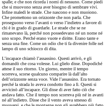
spalle; e che non ricorda i nomi di nessuno. Come piedi
che si muovono senza aver bisogno di sembrare vivi.
Infine maledì le strade. Che nascono e non muoiono.
Che promettono un orizzonte che non parla. Che
proseguono verso l’avanti o verso l’indietro a favore di
chi è in grado di guardarle. Le strade che se ne
rimanevano là,
perché non possedevano né un nome né
uno scopo. Perché erano vuote e diritte. Erano tante e
senza una fine. Come un odio che ti fa divenire folle nel
lampo di uno schiocco di dita.
L’incapace chiamò l’assassino. Questi arrivò, e gli
domandò che cosa volesse. Lui glielo disse. Dopodiché
attese il suo ritorno. Un giorno, mentre il tempo
scorreva, scorse qualcuno comparire là dall’alto
dell’orizzonte senza voce. Vide l’assassino. Era tornato
perché la strada lo aveva condotto fino a lì. Questi si
avvicinò all’incapace. Gli disse di aver fatto ciò che
andava fatto. Che il tempo non scorreva più né in avanti
né all’indietro. Disse che il vento aveva smesso di
muoversi, e che le montagne non gli avrebbero più fatto