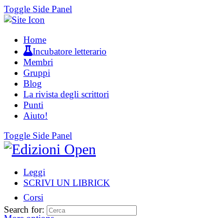
Toggle Side Panel
Home
Incubatore letterario
Membri
Gruppi
Blog
La rivista degli scrittori
Punti
Aiuto!
Toggle Side Panel
Leggi
SCRIVI UN LIBRICK
Corsi
Search for: