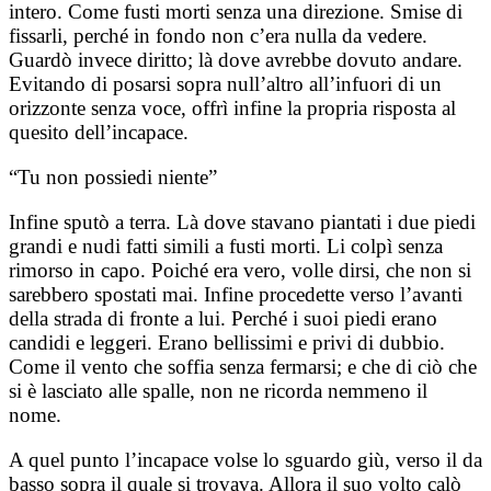
intero. Come fusti morti senza una direzione. Smise di
fissarli, perché in fondo non c’era nulla da vedere.
Guardò invece diritto; là dove avrebbe dovuto andare.
Evitando di posarsi sopra null’altro all’infuori di un
orizzonte senza voce, offrì infine la propria risposta al
quesito dell’incapace.
“Tu non possiedi niente”
Infine sputò a terra. Là dove stavano piantati i due piedi
grandi e nudi fatti simili a fusti morti. Li colpì senza
rimorso in capo. Poiché era vero, volle dirsi, che non si
sarebbero spostati mai. Infine procedette verso l’avanti
della strada di fronte a lui. Perché i suoi piedi erano
candidi e leggeri. Erano bellissimi e privi di dubbio.
Come il vento che soffia senza fermarsi; e che di ciò che
si è lasciato alle spalle, non ne ricorda nemmeno il
nome.
A quel punto l’incapace volse lo sguardo giù, verso il da
basso sopra il quale si trovava. Allora il suo volto calò