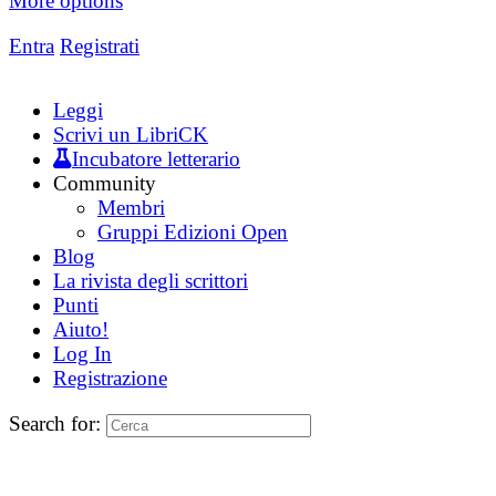
More options
Entra
Registrati
Leggi
Scrivi un LibriCK
Incubatore letterario
Community
Membri
Gruppi Edizioni Open
Blog
La rivista degli scrittori
Punti
Aiuto!
Log In
Registrazione
Search for: