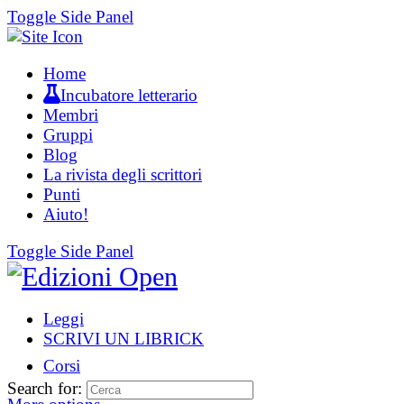
Toggle Side Panel
Home
Incubatore letterario
Membri
Gruppi
Blog
La rivista degli scrittori
Punti
Aiuto!
Toggle Side Panel
Leggi
SCRIVI UN LIBRICK
Corsi
Search for: