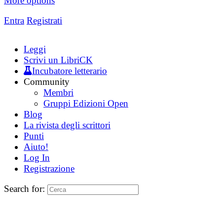
More options
Entra
Registrati
Leggi
Scrivi un LibriCK
Incubatore letterario
Community
Membri
Gruppi Edizioni Open
Blog
La rivista degli scrittori
Punti
Aiuto!
Log In
Registrazione
Search for: