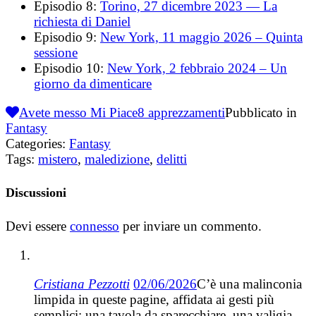
Episodio 8:
Torino, 27 dicembre 2023 — La
richiesta di Daniel
Episodio 9:
New York, 11 maggio 2026 – Quinta
sessione
Episodio 10:
New York, 2 febbraio 2024 – Un
giorno da dimenticare
Avete messo Mi Piace
8
apprezzamenti
Pubblicato in
Fantasy
Categories:
Fantasy
Tags:
mistero
,
maledizione
,
delitti
Discussioni
Devi essere
connesso
per inviare un commento.
Cristiana Pezzotti
02/06/2026
C’è una malinconia
limpida in queste pagine, affidata ai gesti più
semplici: una tavola da sparecchiare, una valigia,