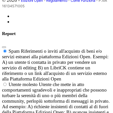
© 2026 -
Edizioni Open
-
Regolamento
-
Come Funziona
- P.IVA
16134571005
Report
Spam
Riferimenti o inviti all'acquisto di beni e/o
servizi estranei alla piattaforma Edizioni Open. Esempi:
A) un utente ti contatta in privato per vendere un
servizio di editing B) un LibriCK contiene un
riferimento o un link all'acquisto di un servizio esterno
alla Piattaforma Edizioni Open
Utente molesto
Utente che mette in atto
comportamenti sgradevoli e inappropriati che possono
turbare la serenità di uno o più membri della
community, perlopiù sottoforma di messaggi in privato.
Ad esempio: A) richieste insistenti di contatti al di fuori
della Piattaforma Edizioni Open; B) avances insistenti e