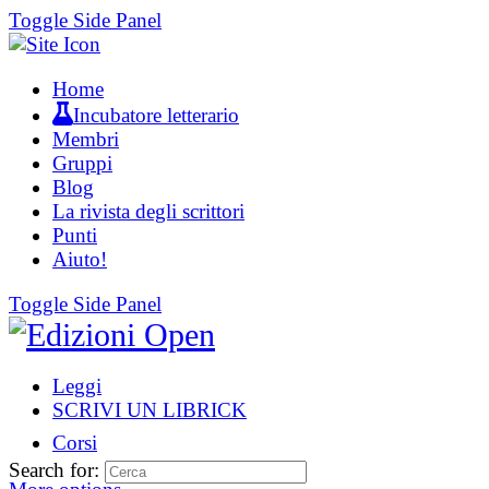
Toggle Side Panel
Home
Incubatore letterario
Membri
Gruppi
Blog
La rivista degli scrittori
Punti
Aiuto!
Toggle Side Panel
Leggi
SCRIVI UN LIBRICK
Corsi
Search for: