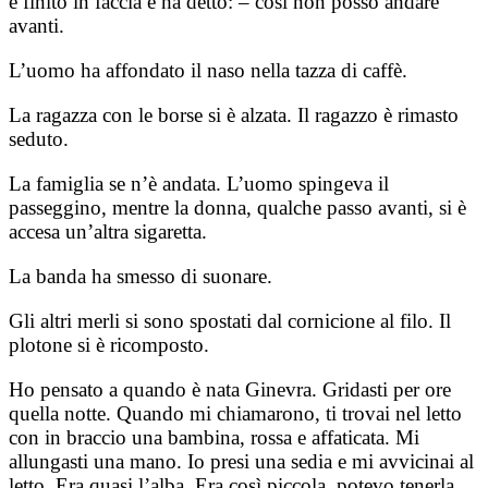
è finito in faccia e ha detto: – così non posso andare
avanti.
L’uomo ha affondato il naso nella tazza di caffè.
La ragazza con le borse si è alzata. Il ragazzo è rimasto
seduto.
La famiglia se n’è andata. L’uomo spingeva il
passeggino, mentre la donna, qualche passo avanti, si è
accesa un’altra sigaretta.
La banda ha smesso di suonare.
Gli altri merli si sono spostati dal cornicione al filo. Il
plotone si è ricomposto.
Ho pensato a quando è nata Ginevra. Gridasti per ore
quella notte. Quando mi chiamarono, ti trovai nel letto
con in braccio una bambina, rossa e affaticata. Mi
allungasti una mano. Io presi una sedia e mi avvicinai al
letto. Era quasi l’alba. Era così piccola, potevo tenerla