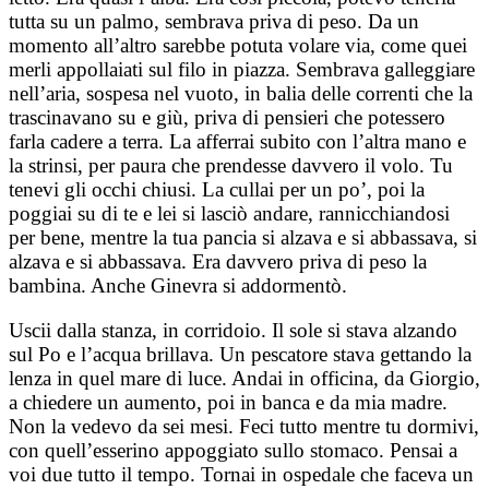
tutta su un palmo, sembrava priva di peso. Da un
momento all’altro sarebbe potuta volare via, come quei
merli appollaiati sul filo in piazza. Sembrava galleggiare
nell’aria, sospesa nel vuoto, in balia delle correnti che la
trascinavano su e giù, priva di pensieri che potessero
farla cadere a terra. La afferrai subito con l’altra mano e
la strinsi, per paura che prendesse davvero il volo. Tu
tenevi gli occhi chiusi. La cullai per un po’, poi la
poggiai su di te e lei si lasciò andare, rannicchiandosi
per bene, mentre la tua pancia si alzava e si abbassava, si
alzava e si abbassava. Era davvero priva di peso la
bambina. Anche Ginevra si addormentò.
Uscii dalla stanza, in corridoio. Il sole si stava alzando
sul Po e l’acqua brillava. Un pescatore stava gettando la
lenza in quel mare di luce. Andai in officina, da Giorgio,
a chiedere un aumento, poi in banca e da mia madre.
Non la vedevo da sei mesi. Feci tutto mentre tu dormivi,
con quell’esserino appoggiato sullo stomaco. Pensai a
voi due tutto il tempo. Tornai in ospedale che faceva un