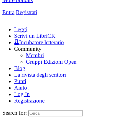
More options
Entra
Registrati
Leggi
Scrivi un LibriCK
Incubatore letterario
Community
Membri
Gruppi Edizioni Open
Blog
La rivista degli scrittori
Punti
Aiuto!
Log In
Registrazione
Search for: